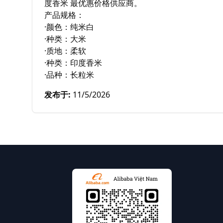
度香米 最优惠价格供应商。

产品规格：

·颜色：纯米白

·种类：大米

·质地：柔软

·种类：印度香米

·品种：长粒米
发布于
:
11/5/2026