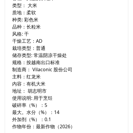
类型： 大米

质地：柔软

种类: 彩色米

品种：长粒米

风格: 干

干燥工艺：AD

栽培类型：普通

储存类型: 常温阴凉干燥处

规格：按越南出口标准

制造商： Vilaconic 股份公司

主料：红龙米

内容：有机大米

地址： 胡志明市

使用说明: 用于烹饪

破碎率（%）：5

最大。水分（%）：14

外加剂（%）：0.1

作物年份：最新作物（2026）