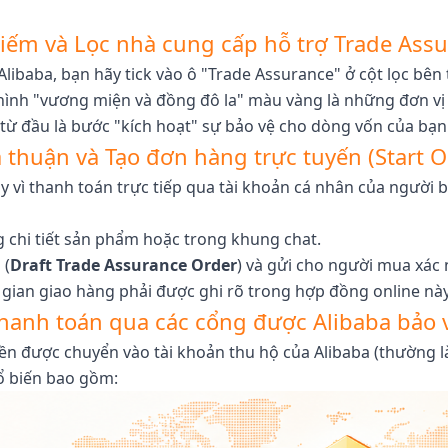
iếm và Lọc nhà cung cấp hỗ trợ Trade Ass
ibaba, bạn hãy tick vào ô "Trade Assurance" ở cột lọc bên t
nh "vương miện và đồng đô la" màu vàng là những đơn vị đ
từ đầu là bước "kích hoạt" sự bảo vệ cho dòng vốn của bạn
 thuận và Tạo đơn hàng trực tuyến (Start O
ay vì thanh toán trực tiếp qua tài khoản cá nhân của người
g chi tiết sản phẩm hoặc trong khung chat.
 (
Draft Trade Assurance Order
) và gửi cho người mua xác 
ời gian giao hàng phải được ghi rõ trong hợp đồng online nà
hanh toán qua các cổng được Alibaba bảo 
iền được chuyển vào tài khoản thu hộ của Alibaba (thường là
ổ biến bao gồm: