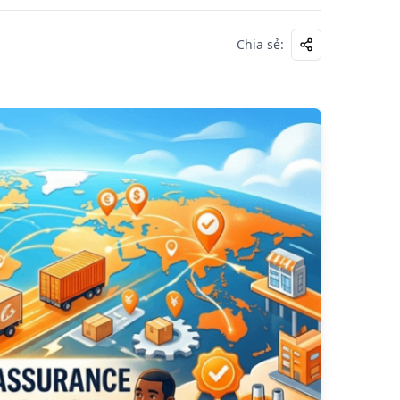
Chia sẻ
: