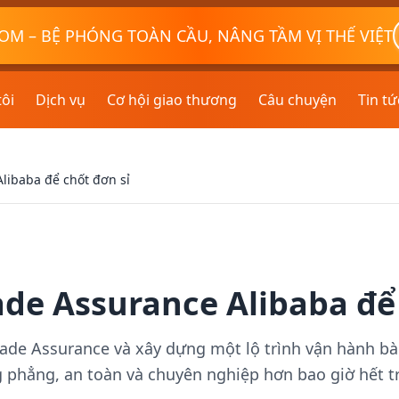
OM – BỆ PHÓNG TOÀN CẦU, NÂNG TẦM VỊ THẾ VIỆT
tôi
Dịch vụ
Cơ hội giao thương
Câu chuyện
Tin tứ
Alibaba để chốt đơn sỉ
ade Assurance Alibaba để
rade Assurance và xây dựng một lộ trình vận hành b
g phẳng, an toàn và chuyên nghiệp hơn bao giờ hết t