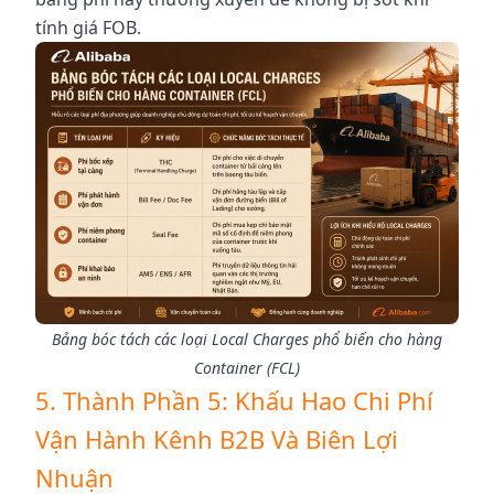
tính giá FOB.
Bảng bóc tách các loại Local Charges phổ biến cho hàng
Container (FCL)
5. Thành Phần 5: Khấu Hao Chi Phí
Vận Hành Kênh B2B Và Biên Lợi
Nhuận