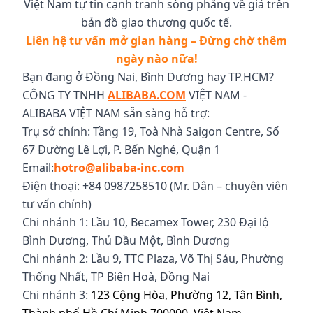
Việt Nam tự tin cạnh tranh sòng phẳng về giá trên
bản đồ giao thương quốc tế.
Liên hệ tư vấn mở gian hàng – Đừng chờ thêm
ngày nào nữa!
Bạn đang ở Đồng Nai, Bình Dương hay TP.HCM?
CÔNG TY TNHH
ALIBABA.COM
VIỆT NAM -
ALIBABA VIỆT NAM sẵn sàng hỗ trợ:
Trụ sở chính: Tầng 19, Toà Nhà Saigon Centre, Số
67 Đường Lê Lợi, P. Bến Nghé, Quận 1
Email:
hotro@alibaba-inc.com
Điện thoại: +84 0987258510 (Mr. Dân – chuyên viên
tư vấn chính)
Chi nhánh 1: Lầu 10, Becamex Tower, 230 Đại lộ
Bình Dương, Thủ Dầu Một, Bình Dương
Chi nhánh 2: Lầu 9, TTC Plaza, Võ Thị Sáu, Phường
Thống Nhất, TP Biên Hoà, Đồng Nai
Chi nhánh 3:
123 Cộng Hòa, Phường 12, Tân Bình,
Thành phố Hồ Chí Minh 700000, Việt Nam