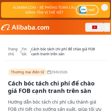
ALIBABA.COM – BỆ PHÓNG TOÀN CẦU
CHAT
NÂNG TẦM VỊ THẾ VIỆT
Trang
Tin
Cách bóc tách chi phí để chào giá FOB
/
/
chủ
tức
cạnh tranh trên sàn
Thương mại điện tử
29/6/2026
Cách bóc tách chi phí để chào
giá FOB cạnh tranh trên sàn
Hướng dẫn bóc tách chi phí cấu thành giá
FOB chi tiết cho xưởng sản xuất, giúp tối ưu