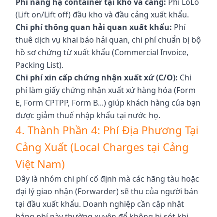
Phí nâng hạ container tại kho và cảng:
Phí LoLo
(Lift on/Lift off) đầu kho và đầu cảng xuất khẩu.
Chi phí thông quan hải quan xuất khẩu:
Phí
thuê dịch vụ khai báo hải quan, chi phí chuẩn bị bộ
hồ sơ chứng từ xuất khẩu (Commercial Invoice,
Packing List).
Chi phí xin cấp chứng nhận xuất xứ (C/O):
Chi
phí làm giấy chứng nhận xuất xứ hàng hóa (Form
E, Form CPTPP, Form B...) giúp khách hàng của bạn
được giảm thuế nhập khẩu tại nước họ.
4. Thành Phần 4: Phí Địa Phương Tại
Cảng Xuất (Local Charges tại Cảng
Việt Nam)
Đây là nhóm chi phí cố định mà các hãng tàu hoặc
đại lý giao nhận (Forwarder) sẽ thu của người bán
tại đầu xuất khẩu. Doanh nghiệp cần cập
nhật
bảng phí
này thường xuyên để không bị sót khi