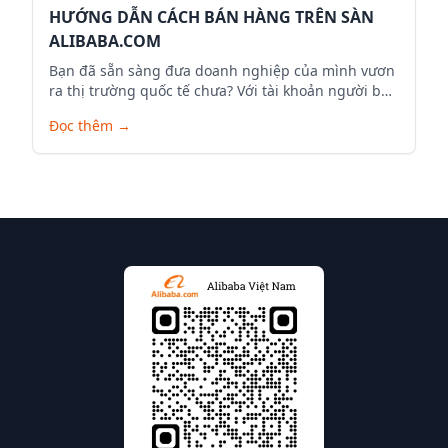
HƯỚNG DẪN CÁCH BÁN HÀNG TRÊN SÀN
ALIBABA.COM
Bạn đã sẵn sàng đưa doanh nghiệp của mình vươn
ra thị trường quốc tế chưa? Với tài khoản người bán
trên Alibaba.com, bạn có thể mở rộng phạm vi kinh
Đọc thêm
→
doanh, tiếp cận hàng triệu khách hàng tiềm năng
trên toàn cầu và đưa sản phẩm của mình ra thế
giới. Dưới đây là hướng dẫn chi tiết để bạn bắt đầu
hành trình bán hàng trên Alibaba.com.