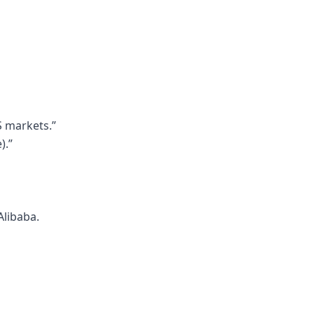
S markets.”
).”
Alibaba.