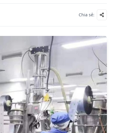
Chia sẻ
: