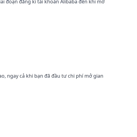
iai đoạn đăng kí tài khoản Alibaba đến khi mở
o, ngay cả khi bạn đã đầu tư chi phí mở gian