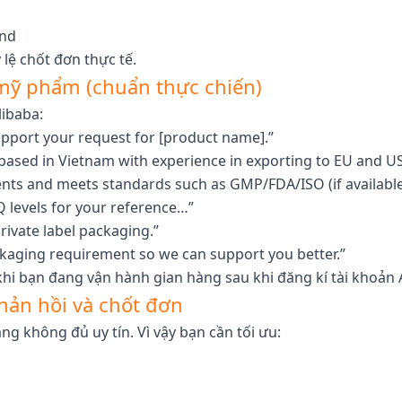
and
lệ chốt đơn thực tế.
 mỹ phẩm (chuẩn thực chiến)
libaba:
upport your request for [product name].”
based in Vietnam with experience in exporting to EU and U
ents and meets standards such as GMP/FDA/ISO (if available
 levels for your reference…”
ivate label packaging.”
ckaging requirement so we can support you better.”
hi bạn đang vận hành gian hàng sau khi đăng kí tài khoản 
phản hồi và chốt đơn
g không đủ uy tín. Vì vậy bạn cần tối ưu: