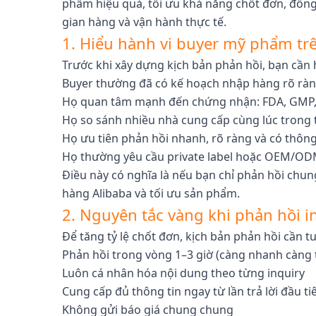
phẩm hiệu quả, tối ưu khả năng chốt đơn, đồng 
gian hàng và vận hành thực tế.
1. Hiểu hành vi buyer mỹ phẩm trê
Trước khi xây dựng kịch bản phản hồi, bạn cần
Buyer thường đã có kế hoạch nhập hàng rõ rà
Họ quan tâm mạnh đến chứng nhận: FDA, GMP, I
Họ so sánh nhiều nhà cung cấp cùng lúc trong t
Họ ưu tiên phản hồi nhanh, rõ ràng và có thông
Họ thường yêu cầu private label hoặc OEM/O
Điều này có nghĩa là nếu bạn chỉ phản hồi chun
hàng Alibaba và tối ưu sản phẩm.
2. Nguyên tắc vàng khi phản hồi 
Để tăng tỷ lệ chốt đơn, kịch bản phản hồi cần t
Phản hồi trong vòng 1–3 giờ (càng nhanh càng 
Luôn cá nhân hóa nội dung theo từng inquiry
Cung cấp đủ thông tin ngay từ lần trả lời đầu ti
Không gửi báo giá chung chung