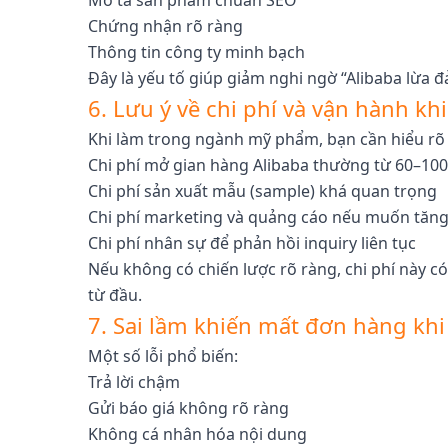
Mô tả sản phẩm chuẩn SEO
Chứng nhận rõ ràng
Thông tin công ty minh bạch
Đây là yếu tố giúp giảm nghi ngờ “Alibaba lừa đ
6. Lưu ý về chi phí và vận hành k
Khi làm trong ngành mỹ phẩm, bạn cần hiểu rõ 
Chi phí mở gian hàng Alibaba thường từ 60–10
Chi phí sản xuất mẫu (sample) khá quan trọng
Chi phí marketing và quảng cáo nếu muốn tăng 
Chi phí nhân sự để phản hồi inquiry liên tục
Nếu không có chiến lược rõ ràng, chi phí này c
từ đầu.
7. Sai lầm khiến mất đơn hàng khi
Một số lỗi phổ biến:
Trả lời chậm
Gửi báo giá không rõ ràng
Không cá nhân hóa nội dung