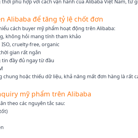
thời phù hợp với cách vận hành của Alibaba Việt Nam, từ g
n Alibaba để tăng tỷ lệ chốt đơn
 hiểu cách buyer mỹ phẩm hoạt động trên Alibaba:
ng, không hỏi mang tính tham khảo
SO, cruelty-free, organic
hời gian rất ngắn
 tin đầy đủ ngay từ đầu
DM
g chung hoặc thiếu dữ liệu, khả năng mất đơn hàng là rất ca
inquiry mỹ phẩm trên Alibaba
uân theo các nguyên tắc sau:
tốt)
ên