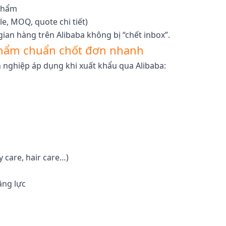
 phẩm
e, MOQ, quote chi tiết)
gian hàng trên Alibaba không bị “chết inbox”.
 phẩm chuẩn chốt đơn nhanh
h nghiệp áp dụng khi xuất khẩu qua Alibaba:
 care, hair care…)
ăng lực