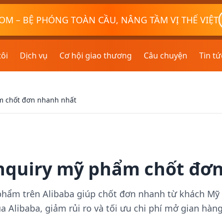
OM – BỆ PHÓNG TOÀN CẦU, NÂNG TẦM VỊ THẾ VIỆT
tôi
Dịch vụ
Cơ hội giao thương
Câu chuyện
Tin tứ
m chốt đơn nhanh nhất
Inquiry mỹ phẩm chốt đơ
ẩm trên Alibaba giúp chốt đơn nhanh từ khách Mỹ và 
a Alibaba, giảm rủi ro và tối ưu chi phí mở gian hàn