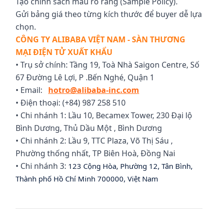
Tạo chính sách mẫu rõ ràng (Sample Policy).
Gửi bảng giá theo từng kích thước để buyer dễ lựa
chọn.
CÔNG TY ALIBABA VIỆT NAM - SÀN THƯƠNG
MẠI ĐIỆN TỬ XUẤT KHẨU
• Trụ sở chính: Tầng 19, Toà Nhà Saigon Centre, Số
67 Đường Lê Lợi, P .Bến Nghé, Quận 1
• Email:
hotro@alibaba-inc.com
• Điện thoại: (+84) 987 258 510
• Chi nhánh 1: Lầu 10, Becamex Tower, 230 Đại lộ
Bình Dương, Thủ Dầu Một , Bình Dương
• Chi nhánh 2: Lầu 9, TTC Plaza, Võ Thị Sáu ,
Phường thống nhất, TP Biên Hoà, Đồng Nai
• Chi nhánh 3:
123 Cộng Hòa, Phường 12, Tân Bình,
Thành phố Hồ Chí Minh 700000, Việt Nam