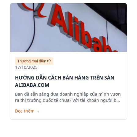
Thương mại điện tử
17/10/2025
HƯỚNG DẪN CÁCH BÁN HÀNG TRÊN SÀN
ALIBABA.COM
Bạn đã sẵn sàng đưa doanh nghiệp của mình vươn
ra thị trường quốc tế chưa? Với tài khoản người bán
trên Alibaba.com, bạn có thể mở rộng phạm vi kinh
Đọc thêm
→
doanh, tiếp cận hàng triệu khách hàng tiềm năng
trên toàn cầu và đưa sản phẩm của mình ra thế
giới. Dưới đây là hướng dẫn chi tiết để bạn bắt đầu
hành trình bán hàng trên Alibaba.com.