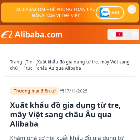
ALIBABA.COM – BỆ PHÓNG TOÀN CẦU
CHAT
NÂNG TẦM VỊ THẾ VIỆT
Trang
Tin
Xuất khẩu đồ gia dụng từ tre, mây Việt sang
/
/
chủ
tức
châu Âu qua Alibaba
Thương mại điện tử
17/11/2025
Xuất khẩu đồ gia dụng từ tre,
mây Việt sang châu Âu qua
Alibaba
Khám phá cơ hội xuất khẩu đồ gia dụng từ