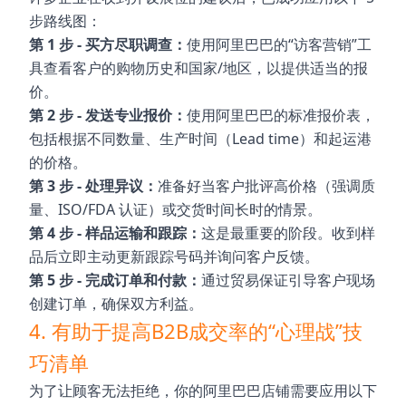
步路线图：
第 1 步 - 买方尽职调查：
使用阿里巴巴的“访客营销”工
具查看客户的购物历史和国家/地区，以提供适当的报
价。
第 2 步 - 发送专业报价：
使用阿里巴巴的标准报价表，
包括根据不同数量、生产时间（Lead time）和起运港
的价格。
第 3 步 - 处理异议：
准备好当客户批评高价格（强调质
量、ISO/FDA 认证）或交货时间长时的情景。
第 4 步 - 样品运输和跟踪：
这是最重要的阶段。收到样
品后立即主动更新跟踪号码并询问客户反馈。
第 5 步 - 完成订单和付款：
通过贸易保证引导客户现场
创建订单，确保双方利益。
4. 有助于提高B2B成交率的“心理战”技
巧清单
为了让顾客无法拒绝，你的阿里巴巴店铺需要应用以下