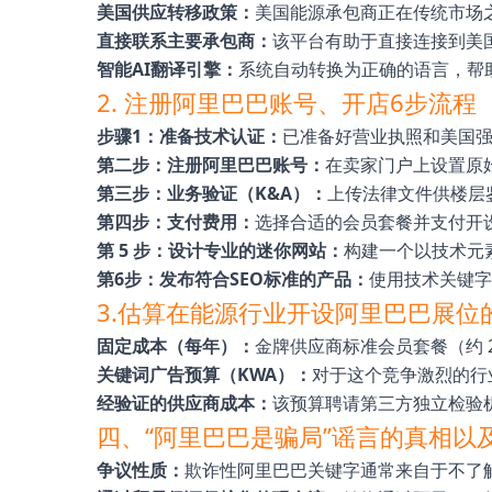
美国供应转移政策：
美国能源承包商正在传统市场
直接联系主要承包商：
该平台有助于直接连接到美国的
智能AI翻译引擎：
系统自动转换为正确的语言，帮
2. 注册阿里巴巴账号、开店6步流程
步骤1：准备技术认证：
已准备好营业执照和美国强制
第二步：注册阿里巴巴账号：
在卖家门户上设置原
第三步：业务验证（K&A）：
上传法律文件供楼层
第四步：支付费用：
选择合适的会员套餐并支付开
第 5 步：设计专业的迷你网站：
构建一个以技术元
第6步：发布符合SEO标准的产品：
使用技术关键字
3.估算在能源行业开设阿里巴巴展位
固定成本（每年）：
金牌供应商标准会员套餐（约 2,
关键词广告预算（KWA）：
对于这个竞争激烈的行业，
经验证的供应商成本：
该预算聘请第三方独立检验机构
四、“阿里巴巴是骗局”谣言的真相以
争议性质：
欺诈性阿里巴巴关键字通常来自于不了