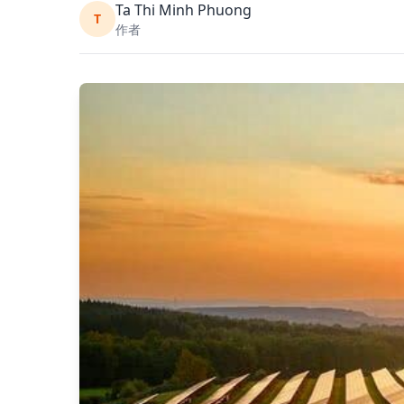
Ta Thi Minh Phuong
T
作者