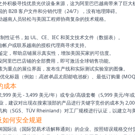
之外积极寻找优质光伏设备来源，这为阿里巴巴越南带来了巨大
 B2B 客户文件和分销代理（24/7），没有地理障碍。
助越南人员轻松与美国工程师协商复杂的技术规格。
性证书，如 UL、CE、IEC 和英文技术文件（数据表）。
始帐户或联系越南的授权代理商寻求支持。
鉴定，帮助店铺展示真实性，增加美国买家的可信度。
设阿里巴巴店铺的全部费用，即可激活全球销售功能。
素为重点的展位界面，发布生产线和实际测试实验室的图像。
优化标题（例如：
高效单晶太阳能电池板
）、最低订购量 (MO
的成本
999 美元 - 3,499 美元/年）或专业/高级套餐（5,999 
建议对出现在搜索顶部的产品进行关键字竞价的成本为 2,000 至 
（SGS、TÜV Rheinland）对工厂规模进行认证，以建立
及如何安全规避
解国际法（国际贸易术语解释通则）的企业、按照错误规格交付