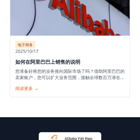
电子商务
2025/10/17
如何在阿里巴巴上销售的说明
您准备好将您的业务推向国际市场了吗？借助阿里巴巴的
卖家账户，您可以扩大业务范围，接触全球数百万潜在客
户，并将您的产品推向世界。以下是在阿里巴巴开始您的
阅读更多
→
销售之旅的详细指南。