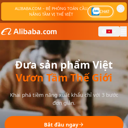
ALIBABA.COM – BỆ PHÓNG TOÀN CẦU
CHAT
NÂNG TẦM VỊ THẾ VIỆT
Đưa sản phẩm Việt
Vươn Tầm Thế Giới
Khai phá tiềm năng xuất khẩu chỉ với 3 bước
đơn giản.
Bắt đầu ngay