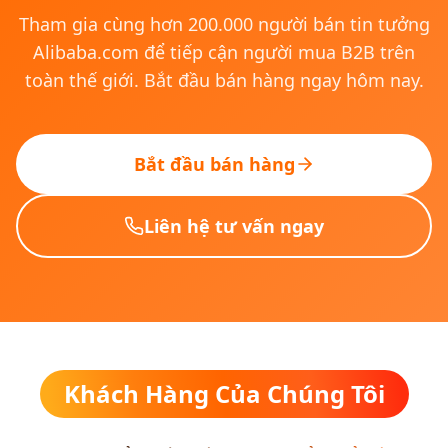
Tham gia cùng hơn 200.000 người bán tin tưởng
Alibaba.com để tiếp cận người mua B2B trên
toàn thế giới. Bắt đầu bán hàng ngay hôm nay.
Bắt đầu bán hàng
Liên hệ tư vấn ngay
Khách Hàng Của Chúng Tôi