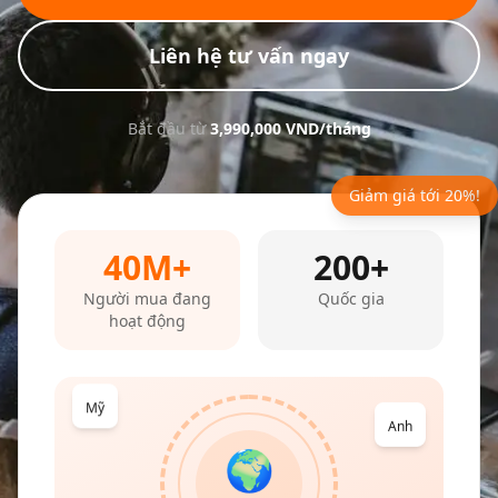
Liên hệ tư vấn ngay
Bắt đầu từ
3,990,000 VND/tháng
Giảm giá tới 20%!
40M+
200+
Người mua đang
Quốc gia
hoạt động
Mỹ
Anh
🌍