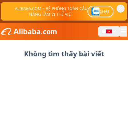
ALIBABA.COM – BỆ PHÓNG TOÀN CẦU
CHAT
NÂNG TẦM VỊ THẾ VIỆT
Không tìm thấy bài viết