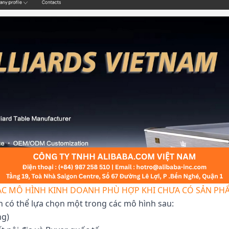
ÁC MÔ HÌNH KINH DOANH PHÙ HỢP KHI CHƯA CÓ SẢN PH
n có thể lựa chọn một trong các mô hình sau:
ng)