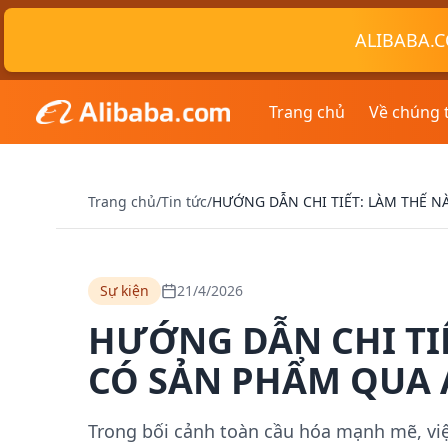
ALIBABA.C
Trang chủ
Về chúng 
Trang chủ
/
Tin tức
/
HƯỚNG DẪN CHI TIẾT: LÀM THẾ N
Sự kiện
21/4/2026
HƯỚNG DẪN CHI TI
CÓ SẢN PHẨM QUA 
Trong bối cảnh toàn cầu hóa mạnh mẽ, việ