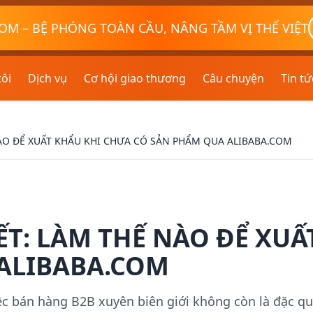
OM – BỆ PHÓNG TOÀN CẦU, NÂNG TẦM VỊ THẾ VIỆT
tôi
Dịch vụ
Cơ hội giao thương
Câu chuyện
Tin tứ
ÀO ĐỂ XUẤT KHẨU KHI CHƯA CÓ SẢN PHẨM QUA ALIBABA.COM
ẾT: LÀM THẾ NÀO ĐỂ XUẤ
ALIBABA.COM
c bán hàng B2B xuyên biên giới không còn là đặc q