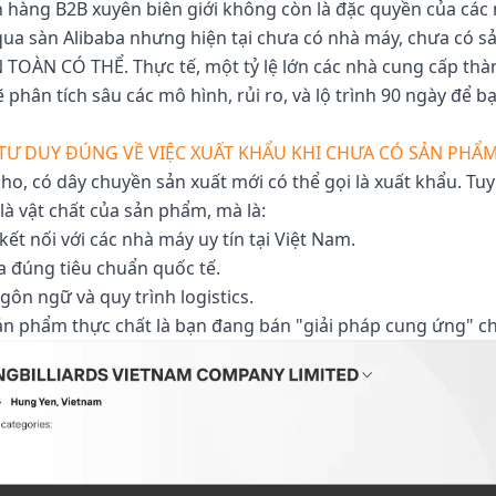
 hàng B2B xuyên biên giới không còn là đặc quyền của các
qua sàn Alibaba nhưng hiện tại chưa có nhà máy, chưa có s
ÀN TOÀN CÓ THỂ. Thực tế, một tỷ lệ lớn các nhà cung cấp th
 phân tích sâu các mô hình, rủi ro, và lộ trình 90 ngày để 
TƯ DUY ĐÚNG VỀ VIỆC XUẤT KHẨU KHI CHƯA CÓ SẢN PHẨ
o, có dây chuyền sản xuất mới có thể gọi là xuất khẩu. Tuy 
à vật chất của sản phẩm, mà là:
t nối với các nhà máy uy tín tại Việt Nam.
 đúng tiêu chuẩn quốc tế.
ôn ngữ và quy trình logistics.
 sản phẩm thực chất là bạn đang bán "giải pháp cung ứng" c