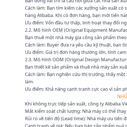
Bạn đóng vai trò là cầu nối giữa các nhà sản xuấ
Cách làm: Bạn tìm kiếm các xưởng sản xuất có 
hàng Alibaba. Khi có đơn hàng, bạn mới tiến hà
Ưu điểm: Vốn đầu tư thấp, linh hoạt thay đổi n
2.2. Mô hình OEM (Original Equipment Manufac
Bạn thuê một nhà máy gia công sản phẩm theo 
Cách làm: Buyer đưa ra yêu cầu kỹ thuật, bạn t
Ưu điểm: Giá trị đơn hàng thường lớn, tính cam 
2.3. Mô hình ODM (Original Design Manufactur
Bạn thiết kế sản phẩm và thuê nhà máy sản xuấ
Cách làm: Bạn nghiên cứu thị trường, thấy một
làm.
Ưu điểm: Khả năng cạnh tranh cực cao vì sản p
NHỮ
Khi không trực tiếp sản xuất, công ty Alibaba V
Mất kiểm soát chất lượng: Nhà máy có thể thay
Rủi ro về tiến độ (Lead time): Nhà máy ưu tiên 
Cạnh tranh về giá: Nếu bạn bán sản phẩm quá p