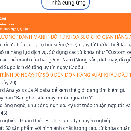
LƯỢNG "ĐÁNH MẠNH" BỘ TỪ KHOÁ SEO CHO GIAN HÀNG 
 tối ưu hóa công cụ tìm kiếm (SEO) ngay từ bước thiết lập 
 tả năng lực dịch vụ. Sử dụng các từ khóa như "Customized
 các thế mạnh của hàng Việt Nam (Nông sản, dệt may, đồ gỗ
 Supplier) để tăng uy tín ngay từ đầu.
TRÌNH 90 NGÀY: TỪ SỐ 0 ĐẾN ĐƠN HÀNG XUẤT KHẨU ĐẦU 
Ngày 20)
 Analysis của Alibaba để xem thế giới đang tìm kiếm gì.
ãy bán "Bàn ghế cafe mây nhựa ngoài trời".
c làng nghề, khu công nghiệp. Ký kết thỏa thuận hợp tác và 
 45)
 nghiệp. Hoàn thiện Profile công ty chuyên nghiệp.
nhất 50 sản phẩm với hình ảnh chất lượng cao, từ khóa chu