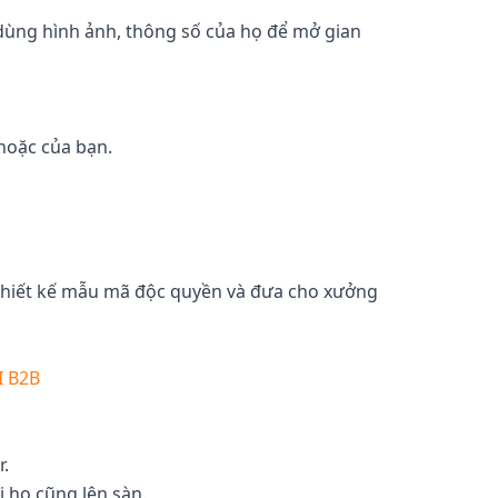
dùng hình ảnh, thông số của họ để mở gian
hoặc của bạn.
n thiết kế mẫu mã độc quyền và đưa cho xưởng
 B2B
r.
 họ cũng lên sàn.