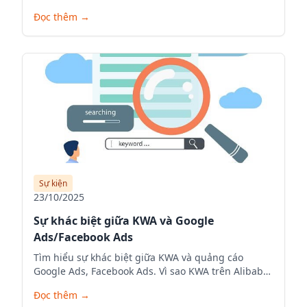
đúng khách hàng quốc tế, tăng hiển thị sản phẩm
Đọc thêm
→
và tối đa hóa doanh thu xuất khẩu trên nền tảng
thương mại điện tử toàn cầu.
Sự kiện
23/10/2025
Sự khác biệt giữa KWA và Google
Ads/Facebook Ads
Tìm hiểu sự khác biệt giữa KWA và quảng cáo
Google Ads, Facebook Ads. Vì sao KWA trên Alibaba
là lựa chọn tối ưu giúp doanh nghiệp Việt Nam gia
Đọc thêm
→
tăng hiển thị, tiếp cận người mua toàn cầu và đẩy