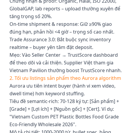
Chứng nhận & proof: Organic, Halal, ISO 22000,
GlobalGAP, lab reports – upload thường xuyên để
tăng trọng số 20%.
On-time shipment & response: Giữ ≥90% giao
đúng hạn, phản hồi <4 giờ – trọng số cao nhất.
Trade Assurance 3.0: Bắt buộc sync inventory
realtime – buyer yên tâm đặt deposit.
Mẹo: Vào Seller Center → TrustScore dashboard
để theo dõi và cải thiện. Supplier Việt tham gia
Vietnam Pavilion thường boost TrustScore nhanh.
2. Tối ưu listings sản phẩm theo Aurora algorithm
Aurora ưu tiên intent buyer (hành vi xem video,
dwell time) hơn keyword stuffing.
Tiêu đề semantic-rich: 70-128 ký tự: [Sản phẩm] +
[Grade] + [Lợi ích] + [Nguồn gốc] + [Cert]. Ví dụ:
"Vietnam Custom PET Plastic Bottles Food Grade
Eco-Friendly Wholesale 2026".
Mô tả chi tiết: 1000-2000 từ, bullet spec, bảng