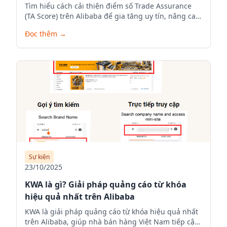
Tìm hiểu cách cải thiện điểm số Trade Assurance
(TA Score) trên Alibaba để gia tăng uy tín, nâng cao
thứ hạng hiển thị và tăng tỷ lệ chốt đơn hàng xuất
Đọc thêm
→
khẩu. Hướng dẫn chi tiết từ chuyên gia Alibaba Việt
Nam – SellOnAlibaba.com.
Sự kiện
23/10/2025
KWA là gì? Giải pháp quảng cáo từ khóa
hiệu quả nhất trên Alibaba
KWA là giải pháp quảng cáo từ khóa hiệu quả nhất
trên Alibaba, giúp nhà bán hàng Việt Nam tiếp cận