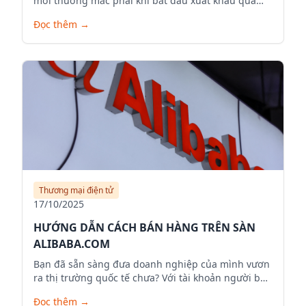
mới thường mắc phải khi bắt đầu xuất khẩu qua
Alibaba.com.
Đọc thêm
→
Thương mại điện tử
17/10/2025
HƯỚNG DẪN CÁCH BÁN HÀNG TRÊN SÀN
ALIBABA.COM
Bạn đã sẵn sàng đưa doanh nghiệp của mình vươn
ra thị trường quốc tế chưa? Với tài khoản người bán
trên Alibaba.com, bạn có thể mở rộng phạm vi kinh
Đọc thêm
→
doanh, tiếp cận hàng triệu khách hàng tiềm năng