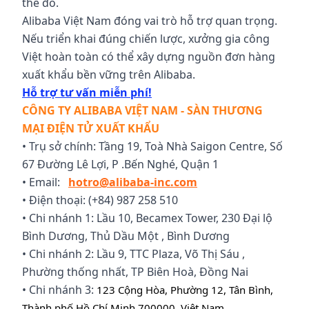
thế đó.
Alibaba Việt Nam đóng vai trò hỗ trợ quan trọng.
Nếu triển khai đúng chiến lược, xưởng gia công
Việt hoàn toàn có thể xây dựng nguồn đơn hàng
xuất khẩu bền vững trên Alibaba.
Hỗ trợ tư vấn miễn phí!
CÔNG TY ALIBABA VIỆT NAM - SÀN THƯƠNG
MẠI ĐIỆN TỬ XUẤT KHẨU
• Trụ sở chính: Tầng 19, Toà Nhà Saigon Centre, Số
67 Đường Lê Lợi, P .Bến Nghé, Quận 1
• Email:
hotro@alibaba-inc.com
• Điện thoại: (+84) 987 258 510
• Chi nhánh 1: Lầu 10, Becamex Tower, 230 Đại lộ
Bình Dương, Thủ Dầu Một , Bình Dương
• Chi nhánh 2: Lầu 9, TTC Plaza, Võ Thị Sáu ,
Phường thống nhất, TP Biên Hoà, Đồng Nai
• Chi nhánh 3:
123 Cộng Hòa, Phường 12, Tân Bình,
Thành phố Hồ Chí Minh 700000, Việt Nam