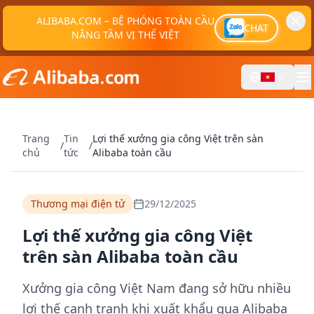
ALIBABA.COM – BỆ PHÓNG TOÀN CẦU
CHAT
NÂNG TẦM VỊ THẾ VIỆT
Trang
Tin
Lợi thế xưởng gia công Việt trên sàn
/
/
chủ
tức
Alibaba toàn cầu
Thương mại điện tử
29/12/2025
Lợi thế xưởng gia công Việt
trên sàn Alibaba toàn cầu
Xưởng gia công Việt Nam đang sở hữu nhiều
lợi thế cạnh tranh khi xuất khẩu qua Alibaba