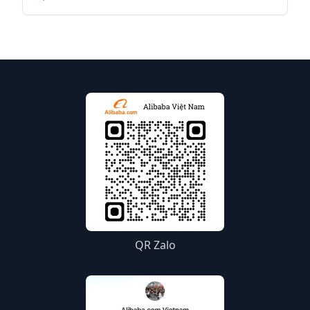
trên toàn cầu và đưa sản phẩm của mình ra thế
giới. Dưới đây là hướng dẫn chi tiết để bạn bắt đầu
hành trình bán hàng trên Alibaba.com.
QR Zalo