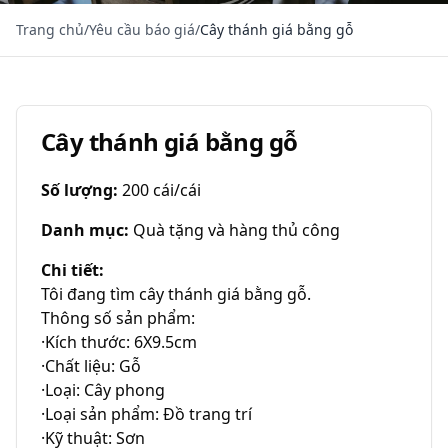
Trang chủ
/
Yêu cầu báo giá
/
Cây thánh giá bằng gỗ
Cây thánh giá bằng gỗ
Số lượng
:
200 cái/cái
Danh mục
:
Quà tặng và hàng thủ công
Chi tiết
:
Tôi đang tìm cây thánh giá bằng gỗ.

Thông số sản phẩm:

·Kích thước: 6X9.5cm

·Chất liệu: Gỗ

·Loại: Cây phong

·Loại sản phẩm: Đồ trang trí

·Kỹ thuật: Sơn