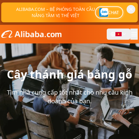
ALIBABA.COM – BỆ PHÓNG TOÀN CẦU
CHAT
NÂNG TẦM VỊ THẾ VIỆT
Cây thánh giá bằng gỗ
Tìm nhà cung cấp tốt nhất cho nhu cầu kinh
doanh của bạn.