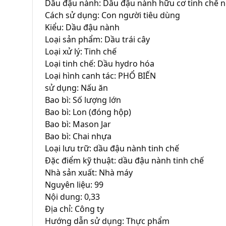
Dầu đậu nành: Dầu đậu nành hữu cơ tinh chế n
Cách sử dụng: Con người tiêu dùng

Kiểu: Dầu đậu nành

Loại sản phẩm: Dầu trái cây

Loại xử lý: Tinh chế

Loại tinh chế: Dầu hydro hóa

Loại hình canh tác: PHỔ BIẾN

sử dụng: Nấu ăn

Bao bì: Số lượng lớn

Bao bì: Lon (đóng hộp)

Bao bì: Mason Jar

Bao bì: Chai nhựa

Loại lưu trữ: dầu đậu nành tinh chế

Đặc điểm kỹ thuật: dầu đậu nành tinh chế

Nhà sản xuất: Nhà máy

Nguyên liệu: 99

Nội dung: 0,33

Địa chỉ: Công ty

Hướng dẫn sử dụng: Thực phẩm
