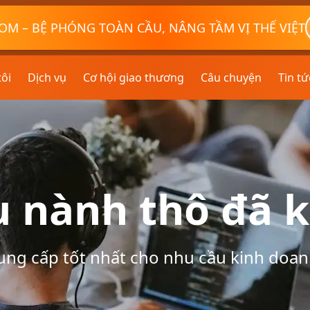
OM – BỆ PHÓNG TOÀN CẦU, NÂNG TẦM VỊ THẾ VIỆT
tôi
Dịch vụ
Cơ hội giao thương
Câu chuyện
Tin tứ
u nành thô đã 
ung cấp tốt nhất cho nhu cầu kinh doan