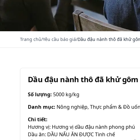
Trang chủ
/
Yêu cầu báo giá
/
Dầu đậu nành thô đã khử gô
Dầu đậu nành thô đã khử gôm
Số lượng
:
5000 kg/kg
Danh mục
:
Nông nghiệp, Thực phẩm & Đồ uố
Chi tiết
:
Hương vị: Hương vị dầu đậu nành phong phú

Dầu ăn: DẦU NẤU ĂN ĐƯỢC Tinh chế
