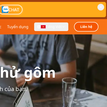
CHAT
c
Tuyển dụng
Tiếng Việt
Liên hệ
khử gôm
h của bạn.