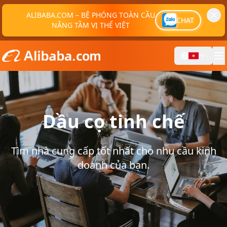
ALIBABA.COM – BỆ PHÓNG TOÀN CẦU
CHAT
NÂNG TẦM VỊ THẾ VIỆT
Dầu cọ tinh chế
Tìm nhà cung cấp tốt nhất cho nhu cầu kinh
doanh của bạn.