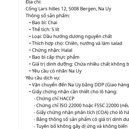
Địa chỉ:

Cổng Lars hilles 12, 5008 Bergen, Na Uy

Thông số sản phẩm:

   • Bao bì: Chai

   • Thể tích: 5 lít

   • Loại: Dầu hướng dương nguyên chất

   • Thích hợp cho: Chiên, nướng và làm salad

   • Chứng nhận: Halal

   • Bao bì cấp thực phẩm

   • Giá trị dinh dưỡng: Chứa nhiều chất không bão hòa đa và Vitamin E

   • Yêu cầu có nhãn Na Uy

Yêu cầu dịch vụ:

   • Vận chuyển đến Na Uy bằng DDP (Giao hàng đã nộp thuế)

   • Giấy chứng nhận cần thiết cho lô hàng:

       - Chứng chỉ HACCP

       - Chứng chỉ ISO 22000 hoặc FSSC 22000 (nếu có)

       - Giấy chứng nhận phân tích (COA) cho lô hàng

       - Bảng thông số sản phẩm có giá trị dinh dưỡng

       - Tuyên bố không gây dị ứng và không biến đổi gen
