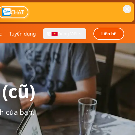
CHAT
c
Tuyển dụng
Tiếng Việt
Liên hệ
(cũ)
h của bạn.