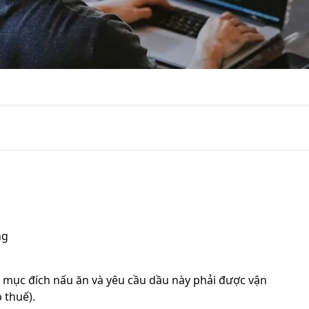
ng
ục đích nấu ăn và yêu cầu dầu này phải được vận 
huế). 
