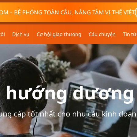
OM – BỆ PHÓNG TOÀN CẦU, NÂNG TẦM VỊ THẾ VIỆT
tôi
Dịch vụ
Cơ hội giao thương
Câu chuyện
Tin tứ
 hướng dương 
ung cấp tốt nhất cho nhu cầu kinh doan