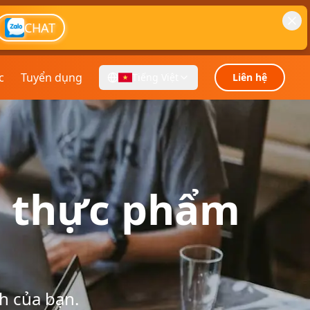
CHAT
c
Tuyển dụng
Tiếng Việt
Liên hệ
p thực phẩm
h của bạn.