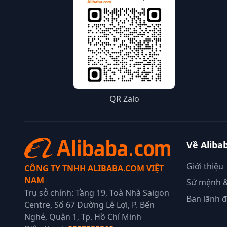
QR Zalo
Về Aliba
Giới thiệu
CÔNG TY TNHH ALIBABA.COM VIỆT
NAM
Sứ mệnh &
Trụ sở chính: Tầng 19, Toà Nhà Saigon
Ban lãnh 
Centre, Số 67 Đường Lê Lợi, P. Bến
Nghé, Quận 1, Tp. Hồ Chí Minh