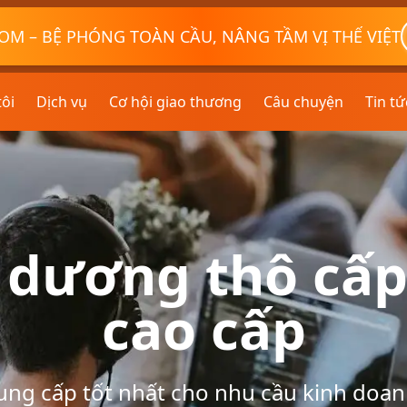
OM – BỆ PHÓNG TOÀN CẦU, NÂNG TẦM VỊ THẾ VIỆT
tôi
Dịch vụ
Cơ hội giao thương
Câu chuyện
Tin tứ
dương thô cấ
cao cấp
ung cấp tốt nhất cho nhu cầu kinh doan