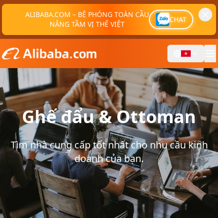
ALIBABA.COM – BỆ PHÓNG TOÀN CẦU
CHAT
NÂNG TẦM VỊ THẾ VIỆT
Ghế đẩu & Ottoman
Tìm nhà cung cấp tốt nhất cho nhu cầu kinh
doanh của bạn.