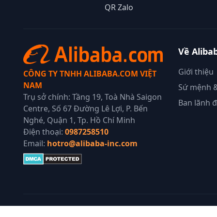
QR Zalo
Về Aliba
Giới thiệu
CÔNG TY TNHH ALIBABA.COM VIỆT
NAM
Sứ mệnh &
Trụ sở chính: Tầng 19, Toà Nhà Saigon
Ban lãnh 
Centre, Số 67 Đường Lê Lợi, P. Bến
Nghé, Quận 1, Tp. Hồ Chí Minh
Điện thoại:
0987258510
Email:
hotro@alibaba-inc.com
© 2025 Alibaba Group. Bảo lưu mọi quyền.