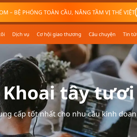
OM – BỆ PHÓNG TOÀN CẦU, NÂNG TẦM VỊ THẾ VIỆT
tôi
Dịch vụ
Cơ hội giao thương
Câu chuyện
Tin tứ
Khoai tây tươi
ung cấp tốt nhất cho nhu cầu kinh doan