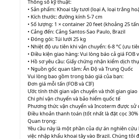
Thông số kỹ thuật:

• Sản phẩm: Khoai tây tươi (loại A, loại trắng ho
• Kích thước: đường kính 5-7 cm

• Số lượng: 1 × container 20 feet (khoảng 25 tấn)
• Cảng đến: Cảng Santos-Sao Paulo, Brazil

• Đóng gói: Túi lưới 25 kg

• Nhiệt độ ưu tiên khi vận chuyển: 6-8 °C (ưu tiê
• Điều kiện giao hàng: Vui lòng báo cả giá FOB v
• Hồ sơ yêu cầu: Giấy chứng nhận kiểm dịch th
• Nguồn gốc quan tâm: Ấn Độ và Trung Quốc

Vui lòng bao gồm trong báo giá của bạn:

Đơn giá mỗi tấn (FOB và CIF)

Ước tính thời gian vận chuyển và thời gian giao
Chi phí vận chuyển và bảo hiểm quốc tế

Phương thức vận chuyển và Incoterm được sử 
Điều khoản thanh toán (tốt nhất là đặt cọc 30% 
Quan trọng:

Yêu cầu này là một phần của dự án nghiên cứu họ
việc nhập khẩu khoai tây vào Brazil. Chúng tôi đ