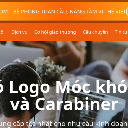
OM – BỆ PHÓNG TOÀN CẦU, NÂNG TẦM VỊ THẾ VIỆT
tôi
Dịch vụ
Cơ hội giao thương
Câu chuyện
Tin tứ
ó Logo Móc khó
và Carabiner
ung cấp tốt nhất cho nhu cầu kinh doan