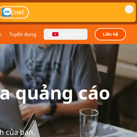
CHAT
c
Tuyển dụng
Tiếng Việt
Liên hệ
a quảng cáo
h của bạn.