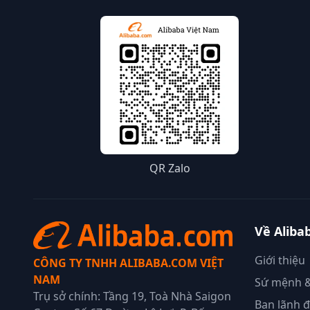
QR Zalo
Về Aliba
Giới thiệu
CÔNG TY TNHH ALIBABA.COM VIỆT
NAM
Sứ mệnh &
Trụ sở chính: Tầng 19, Toà Nhà Saigon
Ban lãnh 