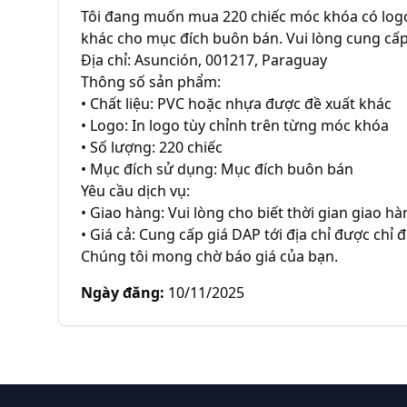
Tôi đang muốn mua 220 chiếc móc khóa có logo,
khác cho mục đích buôn bán. Vui lòng cung cấp 
Địa chỉ: Asunción, 001217, Paraguay

Thông số sản phẩm:

• Chất liệu: PVC hoặc nhựa được đề xuất khác

• Logo: In logo tùy chỉnh trên từng móc khóa

• Số lượng: 220 chiếc

• Mục đích sử dụng: Mục đích buôn bán

Yêu cầu dịch vụ:

• Giao hàng: Vui lòng cho biết thời gian giao h
• Giá cả: Cung cấp giá DAP tới địa chỉ được chỉ đ
Chúng tôi mong chờ báo giá của bạn.
Ngày đăng
:
10/11/2025