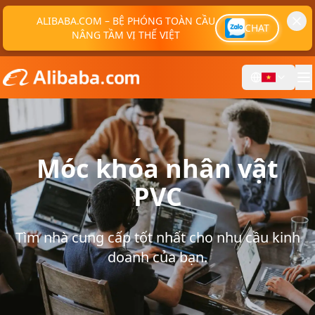
ALIBABA.COM – BỆ PHÓNG TOÀN CẦU
CHAT
NÂNG TẦM VỊ THẾ VIỆT
Móc khóa nhân vật
PVC
Tìm nhà cung cấp tốt nhất cho nhu cầu kinh
doanh của bạn.