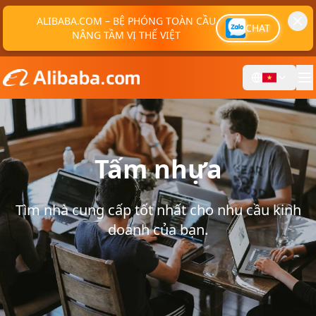
ALIBABA.COM – BỆ PHÓNG TOÀN CẦU
CHAT
NÂNG TẦM VỊ THẾ VIỆT
Tấm nhựa
Tìm nhà cung cấp tốt nhất cho nhu cầu kinh
doanh của bạn.