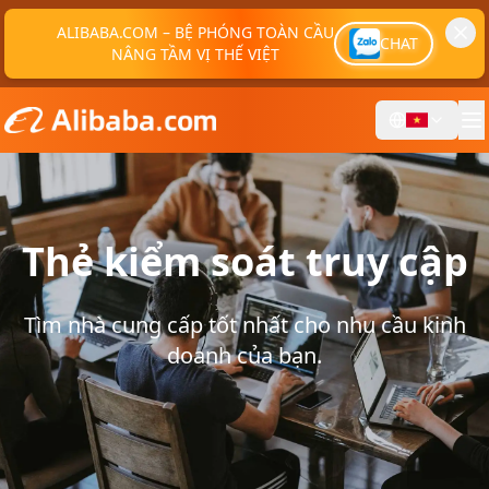
ALIBABA.COM – BỆ PHÓNG TOÀN CẦU
CHAT
NÂNG TẦM VỊ THẾ VIỆT
Thẻ kiểm soát truy cập
Tìm nhà cung cấp tốt nhất cho nhu cầu kinh
doanh của bạn.