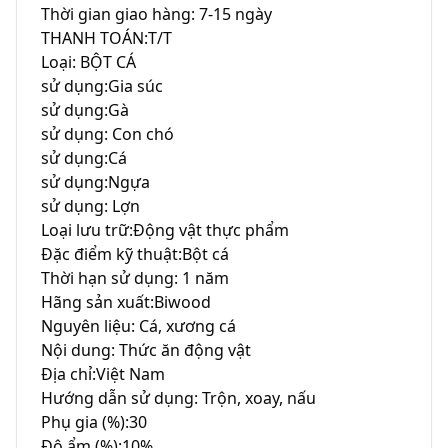
Thời gian giao hàng: 7-15 ngày

THANH TOÁN:T/T

Loại: BỘT CÁ

sử dụng:Gia súc

sử dụng:Gà

sử dụng: Con chó

sử dụng:Cá

sử dụng:Ngựa

sử dụng: Lợn

Loại lưu trữ:Động vật thực phẩm

Đặc điểm kỹ thuật:Bột cá

Thời hạn sử dụng: 1 năm

Hãng sản xuất:Biwood

Nguyên liệu: Cá, xương cá

Nội dung: Thức ăn động vật

Địa chỉ:Việt Nam

Hướng dẫn sử dụng: Trộn, xoay, nấu

Phụ gia (%):30

Độ ẩm (%):10%
