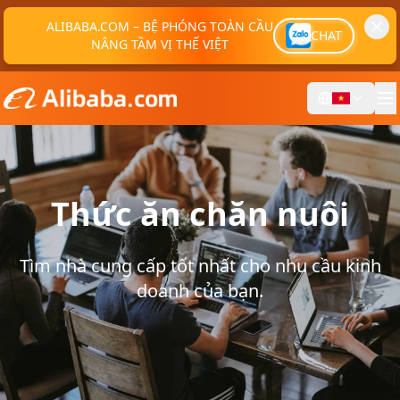
ALIBABA.COM – BỆ PHÓNG TOÀN CẦU
CHAT
NÂNG TẦM VỊ THẾ VIỆT
Thức ăn chăn nuôi
Tìm nhà cung cấp tốt nhất cho nhu cầu kinh
doanh của bạn.