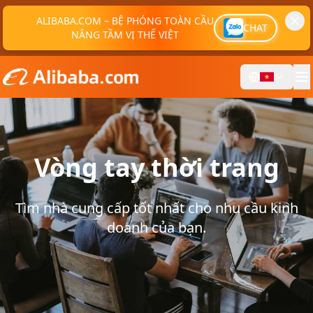
ALIBABA.COM – BỆ PHÓNG TOÀN CẦU
CHAT
NÂNG TẦM VỊ THẾ VIỆT
Vòng tay thời trang
Tìm nhà cung cấp tốt nhất cho nhu cầu kinh
doanh của bạn.