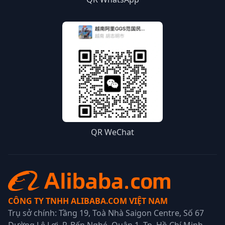
QR WeChat
CÔNG TY TNHH ALIBABA.COM VIỆT NAM
Trụ sở chính: Tầng 19, Toà Nhà Saigon Centre, Số 67
Đường Lê Lợi, P. Bến Nghé, Quận 1, Tp. Hồ Chí Minh