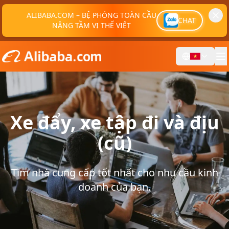
ALIBABA.COM – BỆ PHÓNG TOÀN CẦU
CHAT
NÂNG TẦM VỊ THẾ VIỆT
Xe đẩy, xe tập đi và địu
(cũ)
Tìm nhà cung cấp tốt nhất cho nhu cầu kinh
doanh của bạn.