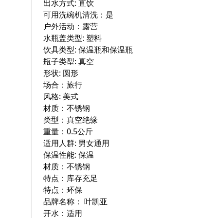
出水方式: 直饮

可用洗碗机清洗：是

户外活动：露营

水瓶盖类型: 塑料

饮具类型: 保温瓶和保温瓶

瓶子类型: 真空

形状: 圆形

场合：旅行

风格: 美式

材质：不锈钢

类型：真空绝缘

重量：0.5公斤

适用人群: 男女通用

保温性能: 保温

材质：不锈钢

特点：库存充足

特点：环保

品牌名称： 叶凯亚

开水：适用
