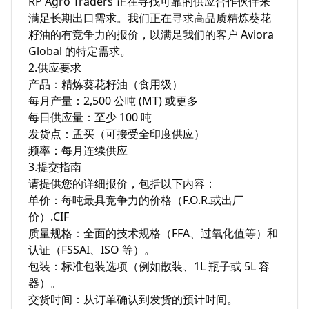
​RP Agro Traders 正在寻找可靠的供应合作伙伴来
满足长期出口需求。我们正在寻求高品质精炼葵花
籽油的有竞争力的报价，以满足我们的客户 Aviora 
Global 的特定需求。

​2.供应要求

​产品：精炼葵花籽油（食用级）

​每月产量：2,500 公吨 (MT) 或更多

​每日供应量：至少 100 吨

​发货点：孟买（可接受全印度供应）

​频率：每月连续供应

​3.提交指南

​请提供您的详细报价，包括以下内容：

​单价：每吨最具竞争力的价格（F.O.R.或出厂
价）.CIF

​质量规格：全面的技术规格（FFA、过氧化值等）和
认证（FSSAI、ISO 等）。

​包装：标准包装选项（例如散装、1L 瓶子或 5L 容
器）。

​交货时间：从订单确认到发货的预计时间。
