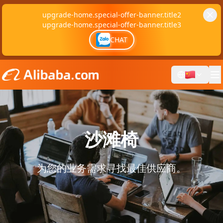
upgrade-home.special-offer-banner.title2
upgrade-home.special-offer-banner.title3
CHAT
沙滩椅
为您的业务需求寻找最佳供应商。