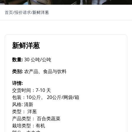
首页
/
报价请求
/
新鲜洋葱
新鲜洋葱
数量
:
30 公吨/公吨
类别
:
农产品、食品与饮料
详情
:
交货时间：7-10 天

包装：10公斤。 20公斤/网袋/箱

风格: 清新

类型： 洋葱

产品类型： 百合类蔬菜

栽培类型：有机
