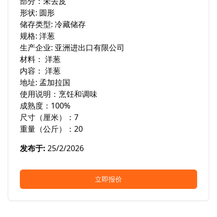
部分：未去皮

形状: 圆形

储存类型: 冷藏储存

规格: 洋葱

生产企业: 亚洲进出口有限公司

材料： 洋葱

内容： 洋葱

地址: 孟加拉国

使用说明：烹饪和调味

成熟度：100%

尺寸（厘米）：7

重量（公斤）：20
发布于
:
25/2/2026
立即报价