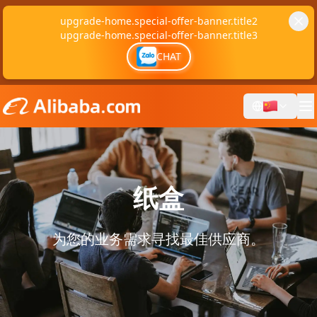
upgrade-home.special-offer-banner.title2
upgrade-home.special-offer-banner.title3
CHAT
纸盒
为您的业务需求寻找最佳供应商。