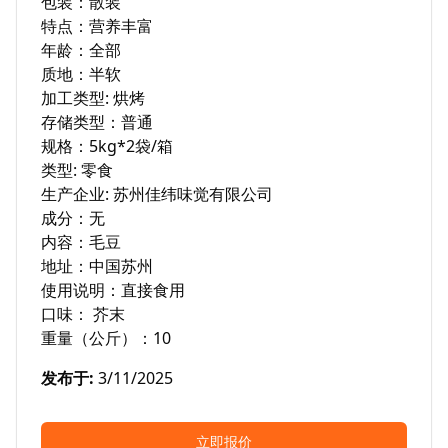
包装：散装

特点：营养丰富

年龄：全部

质地：半软

加工类型: 烘烤

存储类型：普通

规格：5kg*2袋/箱

类型: 零食

生产企业: 苏州佳纬味觉有限公司

成分：无

内容：毛豆

地址：中国苏州

使用说明：直接食用

口味： 芥末

重量（公斤）：10
发布于
:
3/11/2025
立即报价