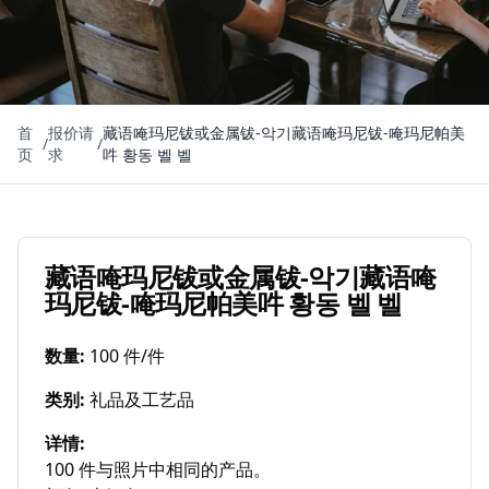
首
报价请
藏语唵玛尼钹或金属钹-악기藏语唵玛尼钹-唵玛尼帕美
/
/
页
求
吽 황동 벨 벨
藏语唵玛尼钹或金属钹-악기藏语唵
玛尼钹-唵玛尼帕美吽 황동 벨 벨
数量
:
100 件/件
类别
:
礼品及工艺品
详情
:
100 件与照片中相同的产品。
