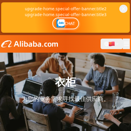
upgrade-home.special-offer-banner.title2
upgrade-home.special-offer-banner.title3
CHAT
衣柜
为您的业务需求寻找最佳供应商。