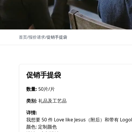
首页
/
报价请求
/
促销手提袋
促销手提袋
数量
:
50片/片
类别
:
礼品及工艺品
详情
:
我想要 50 件 Love like Jesus（附后）和带有 L
颜色: 定制颜色
