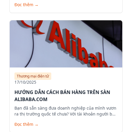
Alibaba.com.
Đọc thêm
→
Thương mại điện tử
17/10/2025
HƯỚNG DẪN CÁCH BÁN HÀNG TRÊN SÀN
ALIBABA.COM
Bạn đã sẵn sàng đưa doanh nghiệp của mình vươn
ra thị trường quốc tế chưa? Với tài khoản người bán
trên Alibaba.com, bạn có thể mở rộng phạm vi kinh
Đọc thêm
→
doanh, tiếp cận hàng triệu khách hàng tiềm năng
trên toàn cầu và đưa sản phẩm của mình ra thế