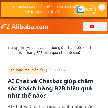
ALIBABA.COM – BỆ PHÓNG TOÀN CẦU
CHAT
NÂNG TẦM VỊ THẾ VIỆT
Trang
Tin
AI Chat và Chatbot giúp chăm sóc khách
/
/
chủ
tức
hàng B2B hiệu quả như thế nào?
Thương mại điện tử
19/11/2025
AI Chat và Chatbot giúp chăm
sóc khách hàng B2B hiệu quả
như thế nào?
AI Chat và Chatbot giúp doanh nghiệp Việt