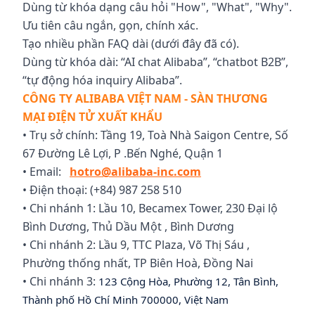
Dùng từ khóa dạng câu hỏi "How", "What", "Why".
Ưu tiên câu ngắn, gọn, chính xác.
Tạo nhiều phần FAQ dài (dưới đây đã có).
Dùng từ khóa dài: “AI chat Alibaba”, “chatbot B2B”,
“tự động hóa inquiry Alibaba”.
CÔNG TY ALIBABA VIỆT NAM - SÀN THƯƠNG
MẠI ĐIỆN TỬ XUẤT KHẨU
• Trụ sở chính: Tầng 19, Toà Nhà Saigon Centre, Số
67 Đường Lê Lợi, P .Bến Nghé, Quận 1
• Email:
hotro@alibaba-inc.com
• Điện thoại: (+84) 987 258 510
• Chi nhánh 1: Lầu 10, Becamex Tower, 230 Đại lộ
Bình Dương, Thủ Dầu Một , Bình Dương
• Chi nhánh 2: Lầu 9, TTC Plaza, Võ Thị Sáu ,
Phường thống nhất, TP Biên Hoà, Đồng Nai
• Chi nhánh 3:
123 Cộng Hòa, Phường 12, Tân Bình,
Thành phố Hồ Chí Minh 700000, Việt Nam