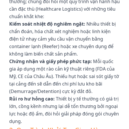
thường; chúng đòi hỏi một quy trình vận hành hậu
cần đặc thù (Healthcare Logistics) với những tiêu
chuẩn khắt khe:
Kiểm soát nhiệt độ nghiêm ngặt:
Nhiều thiết bị
chẩn đoán, hóa chất xét nghiệm hoặc linh kiện
điện tử nhạy cảm yêu cầu vận chuyển bằng
container lạnh (Reefer) hoặc xe chuyên dụng để
không làm biến chất sản phẩm.
Chứng nhận và giấy phép phức tạp:
Mỗi quốc
gia áp dụng một rào cản kỹ thuật riêng (FDA của
Mỹ, CE của Châu Âu). Thiếu hụt hoặc sai sót giấy tờ
tại cảng đến sẽ dẫn đến chi phí lưu kho bãi
(Demurrage/Detention) cực kỳ đắt đỏ.
Rủi ro hư hỏng cao:
Thiết bị y tế thường có giá trị
lớn, cồng kềnh nhưng lại dễ tổn thương bởi ngoại
lực hoặc độ ẩm, đòi hỏi giải pháp đóng gói chuyên
dụng.