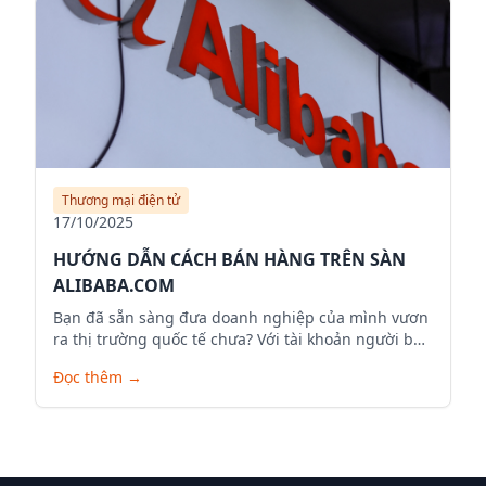
Thương mại điện tử
17/10/2025
HƯỚNG DẪN CÁCH BÁN HÀNG TRÊN SÀN
ALIBABA.COM
Bạn đã sẵn sàng đưa doanh nghiệp của mình vươn
ra thị trường quốc tế chưa? Với tài khoản người bán
trên Alibaba.com, bạn có thể mở rộng phạm vi kinh
Đọc thêm
→
doanh, tiếp cận hàng triệu khách hàng tiềm năng
trên toàn cầu và đưa sản phẩm của mình ra thế
giới. Dưới đây là hướng dẫn chi tiết để bạn bắt đầu
hành trình bán hàng trên Alibaba.com.