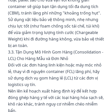
hoặc pallet sao cho vừa vặn với không gian
container sẽ giúp bạn tận dụng tối đa dung tích
(CBM), tránh lãng phí những "khoảng trống hụt".
Sử dụng vật liệu bảo vệ thông minh, nhẹ nhưng
chịu lực tốt (như foam chống sốc tái chế, túi khí)
để vừa giảm trọng lượng tính cước (Chargeable
Weight) khi đi đường hàng không, vừa bảo vệ thiết
bị an toàn.
3.3. Tận Dụng Mô Hình Gom Hàng (Consolidation -
LCL) Cho Hàng Mẫu và Đơn Nhỏ
Đối với các đơn hàng linh kiện hoặc máy móc nhỏ
lẻ, thay vì đi nguyên container (FCL) lãng phí, hãy
sử dụng dịch vụ gom hàng lẻ (LCL) từ các đơn vị
logistics uy tín.
Nên lên kế hoạch xuất hàng định kỳ để kết hợp
đóng ghép hàng y tế với các loại hàng hóa sạch sẽ,
khô ráo khác, tránh nguy cơ nhiễm chéo nhiễm
bẩn.