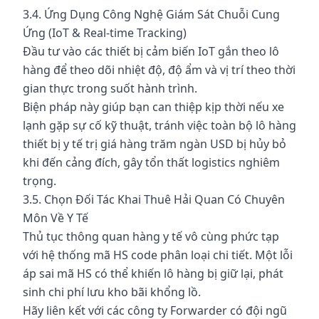
3.4. Ứng Dụng Công Nghệ Giám Sát Chuỗi Cung
Ứng (IoT & Real-time Tracking)
Đầu tư vào các thiết bị cảm biến IoT gắn theo lô
hàng để theo dõi nhiệt độ, độ ẩm và vị trí theo thời
gian thực trong suốt hành trình.
Biện pháp này giúp bạn can thiệp kịp thời nếu xe
lạnh gặp sự cố kỹ thuật, tránh việc toàn bộ lô hàng
thiết bị y tế trị giá hàng trăm ngàn USD bị hủy bỏ
khi đến cảng đích, gây tổn thất logistics nghiêm
trọng.
3.5. Chọn Đối Tác Khai Thuê Hải Quan Có Chuyên
Môn Về Y Tế
Thủ tục thông quan hàng y tế vô cùng phức tạp
với hệ thống mã HS code phân loại chi tiết. Một lỗi
áp sai mã HS có thể khiến lô hàng bị giữ lại, phát
sinh chi phí lưu kho bãi khổng lồ.
Hãy liên kết với các công ty Forwarder có đội ngũ