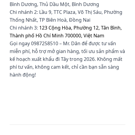
Bình Dương, Thủ Dầu Một, Bình Dương
Chi nhánh 2: Lầu 9, TTC Plaza, Võ Thị Sáu, Phường
Thống Nhất, TP Biên Hoà, Đồng Nai
Chi nhánh 3:
123 Cộng Hòa, Phường 12, Tân Bình,
Thành phố Hồ Chí Minh 700000, Việt Nam
Gọi ngay 0987258510 – Mr. Dân để được tư vấn
miễn phí, hỗ trợ mở gian hàng, tối ưu sản phẩm và
kế hoạch xuất khẩu đi Tây trong 2026. Không mất
phí tư vấn, không cam kết, chỉ cần bạn sẵn sàng
hành động!
aliababa lừa đảo, alibaba lua dao, ban hang tren
alibaba co hieu qua khong, alibba vietnam, tu van
mo gian hang alibab, dich vu cham soc gian hang
alibba, cach tim khach hang tren alibabab