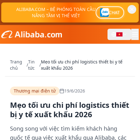
ALIBABA.COM – BỆ PHÓNG TOÀN CẦU
CHAT
NÂNG TẦM VỊ THẾ VIỆT
Trang
Tin
Mẹo tối ưu chi phí logistics thiết bị y tế
/
/
chủ
tức
xuất khẩu 2026
Thương mại điện tử
19/6/2026
Mẹo tối ưu chi phí logistics thiết
bị y tế xuất khẩu 2026
Song song với việc tìm kiếm khách hàng
quốc tế qua việc xuất khẩu qua Alibaba, các