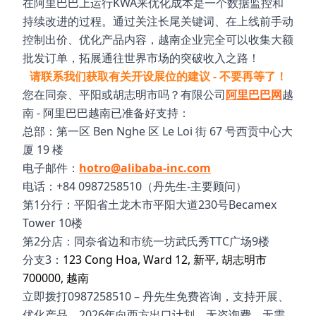
在阿里巴巴上运行KWA来优化成本是一个数据监控和
持续改进的过程。通过关注长尾关键词、在上线前手动
控制出价、优化产品内容，越南企业完全可以收集大额
批发订单，拓展通往世界市场的突破收入之路！
请联系我们获取有关开设展位的建议 - 不要再等了！
您在同奈、平阳或胡志明市吗？有限公司
阿里巴巴网
越
南 - 阿里巴巴越南已准备好支持：
总部：第一区 Ben Nghe 区 Le Loi 街 67 号西贡中心大
厦 19 楼
电子邮件：
hotro@alibaba-inc.com
电话：+84 0987258510（丹先生-主要顾问）
第1分行：平阳省土龙木市平阳大道230号Becamex
Tower 10楼
第2分店：同奈省边和市统一坊武氏秀TTC广场9楼
分支3：
123 Cong Hoa, Ward 12, 新平, 胡志明市
700000, 越南
立即拨打0987258510 – 丹先生免费咨询，支持开展、
优化产品、2026年向西方出口计划。无咨询费，无需