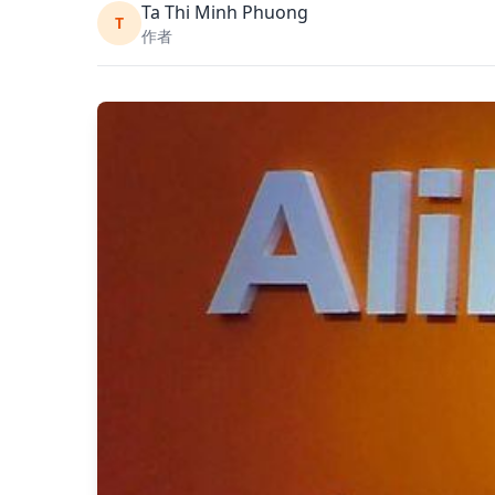
Ta Thi Minh Phuong
T
作者