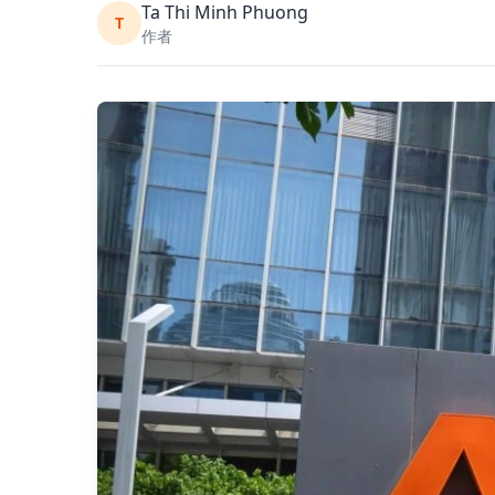
Ta Thi Minh Phuong
T
作者