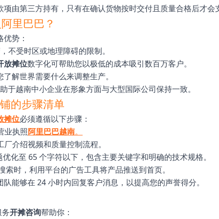
款项由第三方持有，只有在确认货物按时交付且质量合格后才会
入阿里巴巴？
略优势：
运营，不受时区或地理障碍的限制。
开放摊位
数字化可帮助您以极低的成本吸引数百万客户。
您了解世界需要什么来调整生产。
”有助于越南中小企业在形象方面与大型国际公司保持一致。
巴店铺的步骤清单
放摊位
必须遵循以下步骤：
营业执照
阿里巴巴越南
。
工厂介绍视频和质量控制流程。
题优化至 65 个字符以下，包含主要关键字和明确的技术规格。
搜索时，利用平台的广告工具将产品推送到首页。
团队能够在 24 小时内回复客户消息，以提高您的声誉得分。
服务
开摊咨询
帮助你：