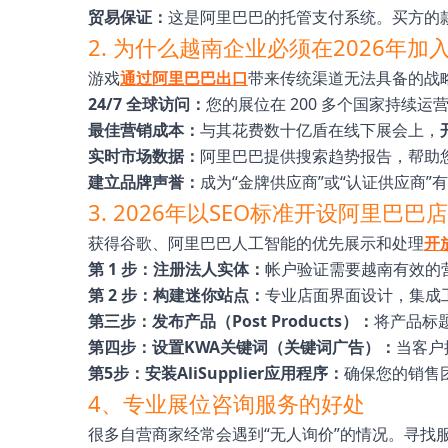
贸易保证：
这是阿里巴巴的托管支付系统。买方的
2. 为什么越南企业必须在2026年加
游戏
通过阿里巴巴出口
带来传统渠道无法具备的战
24/7 全球访问：
您的展位在 200 多个国家持续
最佳营销成本：
与其花费数十亿盾在线下展会上，
实时市场数据：
阿里巴巴提供搜索趋势报告，帮助
建立品牌声誉：
成为“金牌供应商”或“认证供应商
3. 2026年以SEO标准开设阿里巴
获得谷歌、阿里巴巴人工智能的优先展示和处理
开
第 1 步：注册法人实体：
帐户验证需要越南有效的
第 2 步：构建迷你站点：
专业店面界面设计，集成
第三步：发布产品（Post Products）：
将产品标
第四步：设置KWA关键词（关键词广告）：
当客户
第5步：安装AliSupplier应用程序：
确保您的销售
4、专业展位咨询服务的好处
很多自营商家经常会遇到“无人询价”的情况。寻找