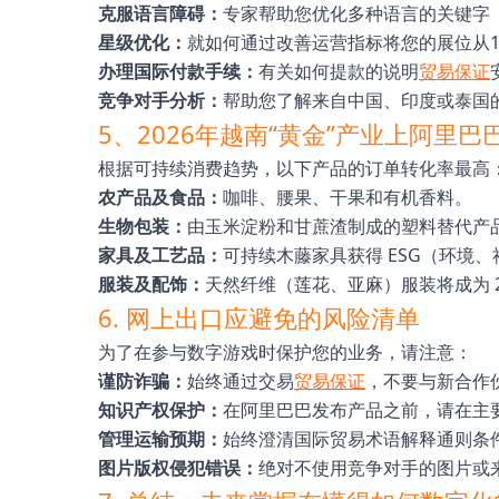
克服语言障碍：
专家帮助您优化多种语言的关键字（
星级优化：
就如何通过改善运营指标将您的展位从1
办理国际付款手续：
有关如何提款的说明
贸易保证
竞争对手分析：
帮助您了解来自中国、印度或泰国
5、2026年越南“黄金”产业上阿里巴
根据可持续消费趋势，以下产品的订单转化率最高
农产品及食品：
咖啡、腰果、干果和有机香料。
生物包装：
由玉米淀粉和甘蔗渣制成的塑料替代产
家具及工艺品：
可持续木藤家具获得 ESG（环境
服装及配饰：
天然纤维（莲花、亚麻）服装将成为 2
6. 网上出口应避免的风险清单
为了在参与数字游戏时保护您的业务，请注意：
谨防诈骗：
始终通过交易
贸易保证
，不要与新合作
知识产权保护：
在阿里巴巴发布产品之前，请在主
管理运输预期：
始终澄清国际贸易术语解释通则条件
图片版权侵犯错误：
绝对不使用竞争对手的图片或