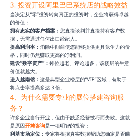
3. 投资开设阿里巴巴系统店的战略效益
当决定从“零”投资转向真正的投资时，企业将获得卓越
的价值：
拥有忠实的客户档案：
您直接谈判并直接持有客户数
据，无需通过任何出口经纪人。
提高利润率：
消除中间商使您能够提供更具竞争力的价
格，同时仍然赚取更高的净利润。
建设“数字资产”：
摊位越老、评论越多，该楼层的生意
价值就越大。
进入越南馆：
这是典型企业楼层的“VIP”区域，有助于
将点击率提高多达 3 倍。
4、为什么需要专业的展位搭建咨询服
务？
许多企业自行开业，但由于缺乏经营技巧而失败。这就
是原因
开摊咨询
是一项明智的投资：
利基市场定位：
专家将根据真实数据帮助您确定是否瞄