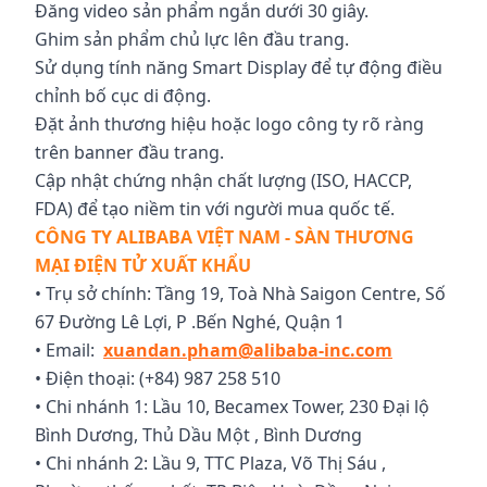
Đăng video sản phẩm ngắn dưới 30 giây.
Ghim sản phẩm chủ lực lên đầu trang.
Sử dụng tính năng Smart Display để tự động điều
chỉnh bố cục di động.
Đặt ảnh thương hiệu hoặc logo công ty rõ ràng
trên banner đầu trang.
Cập nhật chứng nhận chất lượng (ISO, HACCP,
FDA) để tạo niềm tin với người mua quốc tế.
CÔNG TY ALIBABA VIỆT NAM - SÀN THƯƠNG
MẠI ĐIỆN TỬ XUẤT KHẨU
• Trụ sở chính: Tầng 19, Toà Nhà Saigon Centre, Số
67 Đường Lê Lợi, P .Bến Nghé, Quận 1
• Email:
xuandan.pham@alibaba-inc.com
• Điện thoại: (+84) 987 258 510
• Chi nhánh 1: Lầu 10, Becamex Tower, 230 Đại lộ
Bình Dương, Thủ Dầu Một , Bình Dương
• Chi nhánh 2: Lầu 9, TTC Plaza, Võ Thị Sáu ,