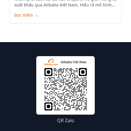
xuất khẩu qua Alibaba Việt Nam. Hiểu rõ mô hình
B2B và quy trình logistics cho người bán quốc tế.
Đọc thêm
→
QR Zalo