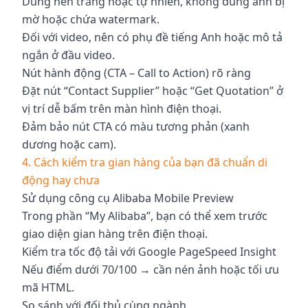
Dùng nền trắng hoặc tự nhiên, không dùng ảnh bị
mờ hoặc chứa watermark.
Đối với video, nên có phụ đề tiếng Anh hoặc mô tả
ngắn ở đầu video.
Nút hành động (CTA – Call to Action) rõ ràng
Đặt nút “Contact Supplier” hoặc “Get Quotation” ở
vị trí dễ bấm trên màn hình điện thoại.
Đảm bảo nút CTA có màu tương phản (xanh
dương hoặc cam).
4. Cách kiểm tra gian hàng của bạn đã chuẩn di
động hay chưa
Sử dụng công cụ Alibaba Mobile Preview
Trong phần “My Alibaba”, bạn có thể xem trước
giao diện gian hàng trên điện thoại.
Kiểm tra tốc độ tải với Google PageSpeed Insight
Nếu điểm dưới 70/100 → cần nén ảnh hoặc tối ưu
mã HTML.
So sánh với đối thủ cùng ngành