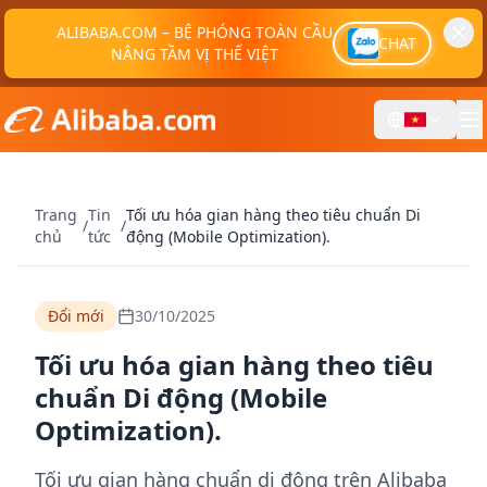
ALIBABA.COM – BỆ PHÓNG TOÀN CẦU
CHAT
NÂNG TẦM VỊ THẾ VIỆT
Trang
Tin
Tối ưu hóa gian hàng theo tiêu chuẩn Di
/
/
chủ
tức
động (Mobile Optimization).
Đổi mới
30/10/2025
Tối ưu hóa gian hàng theo tiêu
chuẩn Di động (Mobile
Optimization).
Tối ưu gian hàng chuẩn di động trên Alibaba