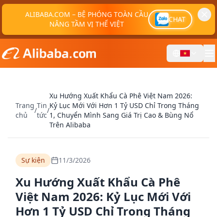
ALIBABA.COM – BỆ PHÓNG TOÀN CẦU
CHAT
NÂNG TẦM VỊ THẾ VIỆT
Xu Hướng Xuất Khẩu Cà Phê Việt Nam 2026:
Trang
Tin
Kỷ Lục Mới Với Hơn 1 Tỷ USD Chỉ Trong Tháng
/
/
chủ
tức
1, Chuyển Mình Sang Giá Trị Cao & Bùng Nổ
Trên Alibaba
Sự kiện
11/3/2026
Xu Hướng Xuất Khẩu Cà Phê
Việt Nam 2026: Kỷ Lục Mới Với
Hơn 1 Tỷ USD Chỉ Trong Tháng