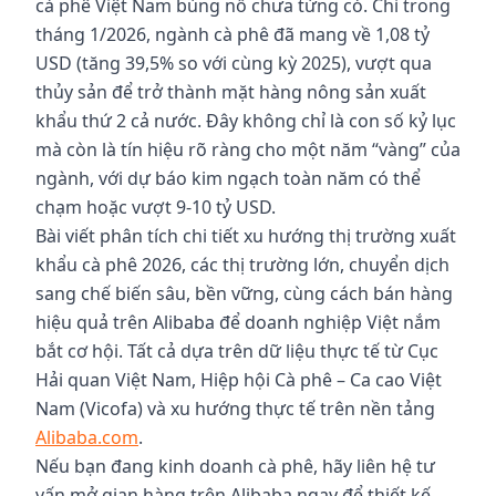
cà phê Việt Nam bùng nổ chưa từng có. Chỉ trong
tháng 1/2026, ngành cà phê đã mang về 1,08 tỷ
USD (tăng 39,5% so với cùng kỳ 2025), vượt qua
thủy sản để trở thành mặt hàng nông sản xuất
khẩu thứ 2 cả nước. Đây không chỉ là con số kỷ lục
mà còn là tín hiệu rõ ràng cho một năm “vàng” của
ngành, với dự báo kim ngạch toàn năm có thể
chạm hoặc vượt 9-10 tỷ USD.
Bài viết phân tích chi tiết xu hướng thị trường xuất
khẩu cà phê 2026, các thị trường lớn, chuyển dịch
sang chế biến sâu, bền vững, cùng cách bán hàng
hiệu quả trên Alibaba để doanh nghiệp Việt nắm
bắt cơ hội. Tất cả dựa trên dữ liệu thực tế từ Cục
Hải quan Việt Nam, Hiệp hội Cà phê – Ca cao Việt
Nam (Vicofa) và xu hướng thực tế trên nền tảng
Alibaba.com
.
Nếu bạn đang kinh doanh cà phê, hãy liên hệ tư
vấn mở gian hàng trên Alibaba ngay để thiết kế