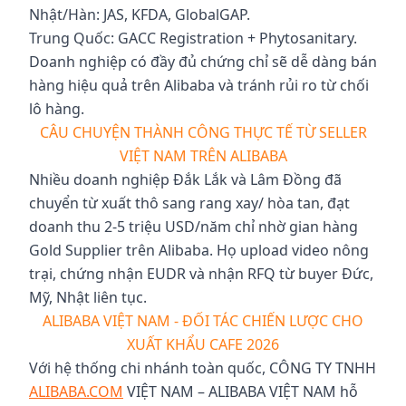
Nhật/Hàn: JAS, KFDA, GlobalGAP.
Trung Quốc: GACC Registration + Phytosanitary.
Doanh nghiệp có đầy đủ chứng chỉ sẽ dễ dàng bán
hàng hiệu quả trên Alibaba và tránh rủi ro từ chối
lô hàng.
CÂU CHUYỆN THÀNH CÔNG THỰC TẾ TỪ SELLER
VIỆT NAM TRÊN ALIBABA
Nhiều doanh nghiệp Đắk Lắk và Lâm Đồng đã
chuyển từ xuất thô sang rang xay/ hòa tan, đạt
doanh thu 2-5 triệu USD/năm chỉ nhờ gian hàng
Gold Supplier trên Alibaba. Họ upload video nông
trại, chứng nhận EUDR và nhận RFQ từ buyer Đức,
Mỹ, Nhật liên tục.
ALIBABA VIỆT NAM - ĐỐI TÁC CHIẾN LƯỢC CHO
XUẤT KHẨU CAFE 2026
Với hệ thống chi nhánh toàn quốc, CÔNG TY TNHH
ALIBABA.COM
VIỆT NAM – ALIBABA VIỆT NAM hỗ