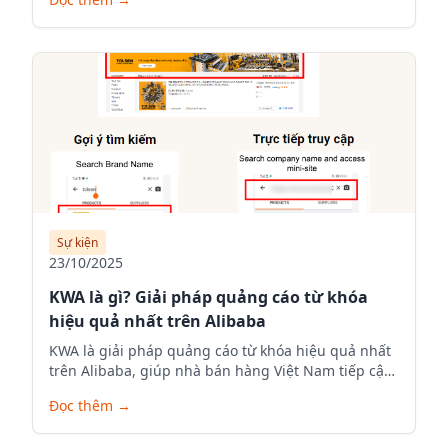
khẩu. Hướng dẫn chi tiết từ chuyên gia Alibaba Việt
Nam – SellOnAlibaba.com.
Sự kiện
23/10/2025
KWA là gì? Giải pháp quảng cáo từ khóa
hiệu quả nhất trên Alibaba
KWA là giải pháp quảng cáo từ khóa hiệu quả nhất
trên Alibaba, giúp nhà bán hàng Việt Nam tiếp cận
đúng khách hàng quốc tế, tăng hiển thị sản phẩm
Đọc thêm
→
và tối đa hóa doanh thu xuất khẩu trên nền tảng
thương mại điện tử toàn cầu.