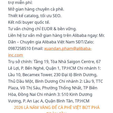
trợ miễn phí:
Mở gian hàng chuyên cà phê.
Thiết kế catalog, tối ưu SEO.
Kết nối buyer quốc tế.
Tư vấn chứng chỉ EUDR & bền vững.
Liên hệ tư vấn mở gian hàng trên Alibaba ngay: Mr.
Dân – Chuyên gia Alibaba Việt Nam SĐT/Zalo:
0987258510 Email:
xuandan.pham@alibaba-
inc.com
Trụ sở chính: Tầng 19, Tòa Nhà Saigon Centre, 67
Lê Lợi, P. Bến Nghé, Quận 1, TP.HCM Chi nhánh 1:
Lầu 10, Becamex Tower, 230 Đại lộ Bình Dương,
Thủ Dầu Một, Bình Dương Chi nhánh 2: Lầu 9, TTC
Plaza, Võ Thị Sáu, Phường Thống Nhất, TP Biên
Hòa, Đồng Nai Chi nhánh 3: 510 Kinh Dương
Vương, P. An Lạc A, Quận Bình Tân, TP.HCM
2026 LÀ NĂM VÀNG ĐỂ CÀ PHÊ VIỆT BỨT PHÁ