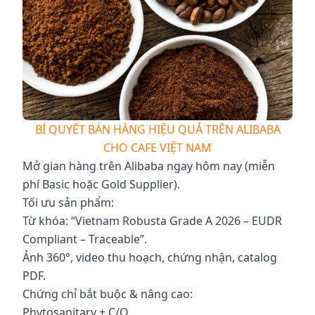
BÍ QUYẾT BÁN HÀNG HIỆU QUẢ TRÊN ALIBABA
CHO CAFE VIỆT NAM
Mở gian hàng trên Alibaba ngay hôm nay (miễn
phí Basic hoặc Gold Supplier).
Tối ưu sản phẩm:
Từ khóa: “Vietnam Robusta Grade A 2026 – EUDR
Compliant – Traceable”.
Ảnh 360°, video thu hoạch, chứng nhận, catalog
PDF.
Chứng chỉ bắt buộc & nâng cao:
Phytosanitary + C/O.