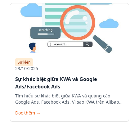
Sự kiện
23/10/2025
Sự khác biệt giữa KWA và Google
Ads/Facebook Ads
Tìm hiểu sự khác biệt giữa KWA và quảng cáo
Google Ads, Facebook Ads. Vì sao KWA trên Alibaba
là lựa chọn tối ưu giúp doanh nghiệp Việt Nam gia
Đọc thêm
→
tăng hiển thị, tiếp cận người mua toàn cầu và đẩy
mạnh xuất khẩu.