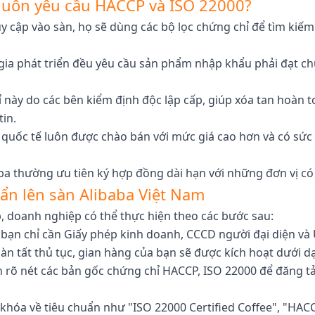
a luôn yêu cầu HACCP và ISO 22000?
 cập vào sàn, họ sẽ dùng các bộ lọc chứng chỉ để tìm kiếm 
gia phát triển đều yêu cầu sản phẩm nhập khẩu phải đạt
ày do các bên kiểm định độc lập cấp, giúp xóa tan hoàn toà
in.
quốc tế luôn được chào bán với mức giá cao hơn và có sức 
ba thường ưu tiên ký hợp đồng dài hạn với những đơn vị có 
ẩn lên sàn Alibaba Việt Nam
, doanh nghiệp có thể thực hiện theo các bước sau:
 bạn chỉ cần Giấy phép kinh doanh, CCCD người đại diện và 
àn tất thủ tục, gian hàng của bạn sẽ được kích hoạt dưới d
rõ nét các bản gốc chứng chỉ HACCP, ISO 22000 để đăng tả
khóa về tiêu chuẩn như "ISO 22000 Certified Coffee", "HAC