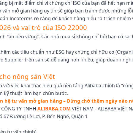
ng bị mất điểm chỉ vì chứng chỉ ISO của bạn đã hết hạn mà
ư vấn mở gian hàng uy tín sẽ giúp bạn tránh được những lỗ
oản Incoterms rõ ràng để khách hàng hiểu rõ trách nhiệm v
26 và vai trò của ISO 22000
nh "ăn bền vững". Các nhà mua sỉ không chỉ hỏi bạn có sạc
 thêm các tiêu chuẩn như ESG hay chứng chỉ hữu cơ (Organi
fied Supplier trên sàn sẽ dễ dàng hơn nhiều, giúp doanh ngh
 cho nông sản Việt
 với việc khai thác hiệu quả nền tảng Alibaba chính là "cô
ản kỹ thuật làm bạn chùn bước.
ên hệ tư vấn mở gian hàng – Đừng chờ thêm ngày nào n
M? CÔNG TY TNHH
ALIBABA.COM
VIỆT NAM - ALIBABA VIỆT N
Số 67 Đường Lê Lợi, P. Bến Nghé, Quận 1
iên tư vấn chính)