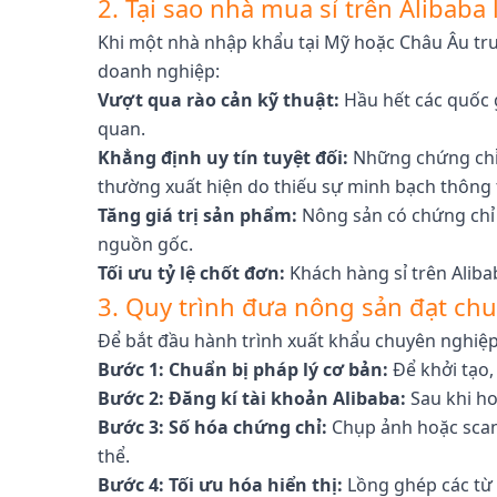
2. Tại sao nhà mua sỉ trên Alibab
Khi một nhà nhập khẩu tại Mỹ hoặc Châu Âu truy
doanh nghiệp:
Vượt qua rào cản kỹ thuật:
Hầu hết các quốc 
quan.
Khẳng định uy tín tuyệt đối:
Những chứng chỉ n
thường xuất hiện do thiếu sự minh bạch thông t
Tăng giá trị sản phẩm:
Nông sản có chứng chỉ 
nguồn gốc.
Tối ưu tỷ lệ chốt đơn:
Khách hàng sỉ trên Aliba
3. Quy trình đưa nông sản đạt chu
Để bắt đầu hành trình xuất khẩu chuyên nghiệp
Bước 1: Chuẩn bị pháp lý cơ bản:
Để khởi tạo,
Bước 2: Đăng kí tài khoản Alibaba:
Sau khi ho
Bước 3: Số hóa chứng chỉ:
Chụp ảnh hoặc scan 
thể.
Bước 4: Tối ưu hóa hiển thị:
Lồng ghép các từ 