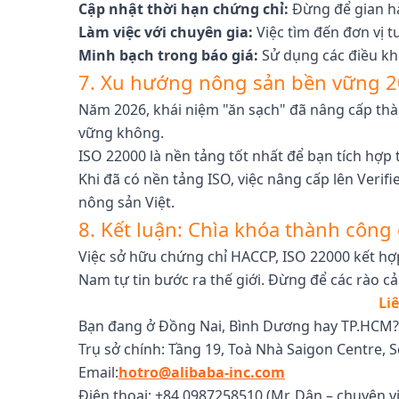
Cập nhật thời hạn chứng chỉ:
Đừng để gian hà
Làm việc với chuyên gia:
Việc tìm đến đơn vị t
Minh bạch trong báo giá:
Sử dụng các điều kh
7. Xu hướng nông sản bền vững 20
Năm 2026, khái niệm "ăn sạch" đã nâng cấp thà
vững không.
ISO 22000 là nền tảng tốt nhất để bạn tích hợp
Khi đã có nền tảng ISO, việc nâng cấp lên Veri
nông sản Việt.
8. Kết luận: Chìa khóa thành công
Việc sở hữu chứng chỉ HACCP, ISO 22000 kết hợp
Nam tự tin bước ra thế giới. Đừng để các rào c
Li
Bạn đang ở Đồng Nai, Bình Dương hay TP.HC
Trụ sở chính: Tầng 19, Toà Nhà Saigon Centre, 
Email:
hotro@alibaba-inc.com
Điện thoại: +84 0987258510 (Mr. Dân – chuyên v