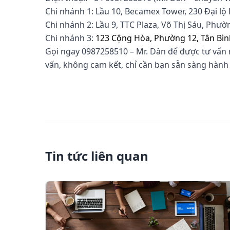
Chi nhánh 1: Lầu 10, Becamex Tower, 230 Đại l
Chi nhánh 2: Lầu 9, TTC Plaza, Võ Thị Sáu, Phư
Chi nhánh 3:
123 Cộng Hòa, Phường 12, Tân Bìn
Gọi ngay 0987258510 – Mr. Dân để được tư vấn 
vấn, không cam kết, chỉ cần bạn sẵn sàng hành
aliababa lừa đảo, alibaba lua dao, ban hang tr
alibba, cach tim khach hang tren alibabab
Tin tức liên quan