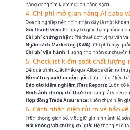
hàng đang tìm kiếm nguồn hàng sạch.
4. Chi phí mở gian hàng Alibaba v
Doanh nghiệp nên nhìn nhận đây là một khoản 
Gói thành viên:
Phí duy trì gian hàng hằng năm
Chi phí chứng nhận:
Phí thuê đơn vị tư vấn và
Ngân sách Marketing (KWA):
Chi phí chạy quả
Chi phí vận hành:
Lương cho nhân sự chuyên tr
5. Checklist kiểm soát chất lượng
Để quá trình xuất khẩu qua Alibaba diễn ra thu
Hồ sơ truy xuất nguồn gốc:
Lưu trữ dữ liệu từ
Báo cáo kiểm nghiệm (Test Report):
Luôn có k
Hình ảnh chứng chỉ thực tế:
Đăng tải video xư
Hợp đồng Trade Assurance:
Luôn thực hiện gia
6. Cách nhận diện rủi ro và bảo v
Trên không gian số, việc giữ gìn hình ảnh là số
Nói không với chứng chỉ giả:
Hệ thống AI của 