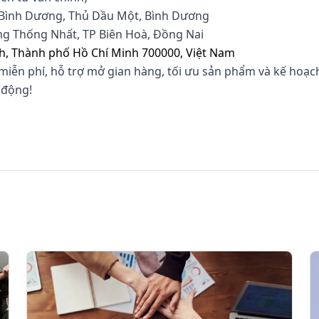
ộ Bình Dương, Thủ Dầu Một, Bình Dương
ờng Thống Nhất, TP Biên Hoà, Đồng Nai
h, Thành phố Hồ Chí Minh 700000, Việt Nam
miễn phí, hỗ trợ mở gian hàng, tối ưu sản phẩm và kế hoạch
 động!
en alibaba co hieu qua khong, alibba vietnam, tu van mo gia