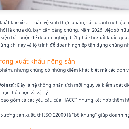
khắt khe về an toàn vệ sinh thực phẩm, các doanh nghiệp n
g thôi là chưa đủ, bạn cần bằng chứng. Năm 2026, việc sở 
 kiện bắt buộc để doanh nghiệp bứt phá khi xuất khẩu qua 
i chứng chỉ này và lộ trình để doanh nghiệp tận dụng chúng
trong xuất khẩu nông sản
c phẩm, nhưng chúng có những điểm khác biệt mà các đơn v
oints):
Đây là hệ thống phân tích mối nguy và kiểm soát đi
 học, hóa học và vật lý.
, bao gồm cả các yêu cầu của HACCP nhưng kết hợp thêm hệ 
i xưởng sản xuất, thì ISO 22000 là "bộ khung" giúp doanh