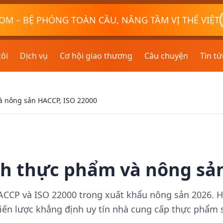
OM – BỆ PHÓNG TOÀN CẦU, NÂNG TẦM VỊ THẾ VIỆT
tôi
Dịch vụ
Cơ hội giao thương
Câu chuyện
Tin tứ
à nông sản HACCP, ISO 22000
h thực phẩm và nông sản
CCP và ISO 22000 trong xuất khẩu nông sản 2026. Hư
chiến lược khẳng định uy tín nhà cung cấp thực phẩm