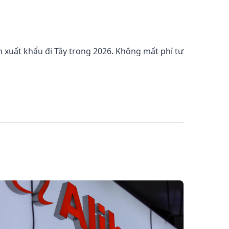
 xuất khẩu đi Tây trong 2026. Không mất phí tư
n hang alibab, dich vu cham soc gian hang