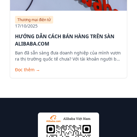
Thương mại điện tử
17/10/2025
HƯỚNG DẪN CÁCH BÁN HÀNG TRÊN SÀN
ALIBABA.COM
Bạn đã sẵn sàng đưa doanh nghiệp của mình vươn
ra thị trường quốc tế chưa? Với tài khoản người bán
trên Alibaba.com, bạn có thể mở rộng phạm vi kinh
Đọc thêm
→
doanh, tiếp cận hàng triệu khách hàng tiềm năng
trên toàn cầu và đưa sản phẩm của mình ra thế
giới. Dưới đây là hướng dẫn chi tiết để bạn bắt đầu
hành trình bán hàng trên Alibaba.com.