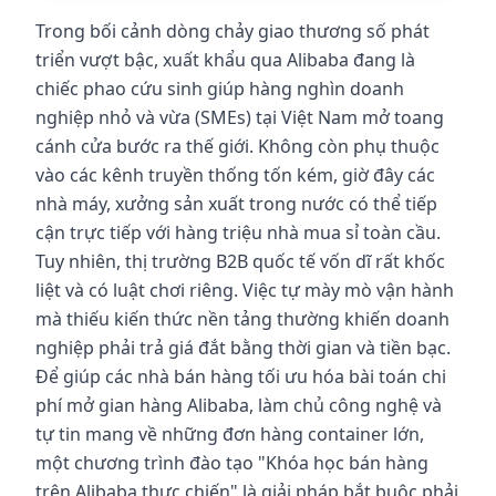
Trong bối cảnh dòng chảy giao thương số phát
triển vượt bậc, xuất khẩu qua Alibaba đang là
chiếc phao cứu sinh giúp hàng nghìn doanh
nghiệp nhỏ và vừa (SMEs) tại Việt Nam mở toang
cánh cửa bước ra thế giới. Không còn phụ thuộc
vào các kênh truyền thống tốn kém, giờ đây các
nhà máy, xưởng sản xuất trong nước có thể tiếp
cận trực tiếp với hàng triệu nhà mua sỉ toàn cầu.
Tuy nhiên, thị trường B2B quốc tế vốn dĩ rất khốc
liệt và có luật chơi riêng. Việc tự mày mò vận hành
mà thiếu kiến thức nền tảng thường khiến doanh
nghiệp phải trả giá đắt bằng thời gian và tiền bạc.
Để giúp các nhà bán hàng tối ưu hóa bài toán chi
phí mở gian hàng Alibaba, làm chủ công nghệ và
tự tin mang về những đơn hàng container lớn,
một chương trình đào tạo "Khóa học bán hàng
trên Alibaba thực chiến" là giải pháp bắt buộc phải