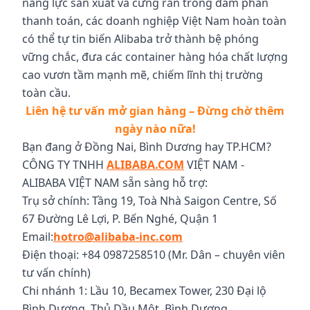
năng lực sản xuất và cứng rắn trong đàm phán
thanh toán, các doanh nghiệp Việt Nam hoàn toàn
có thể tự tin biến Alibaba trở thành bệ phóng
vững chắc, đưa các container hàng hóa chất lượng
cao vươn tầm mạnh mẽ, chiếm lĩnh thị trường
toàn cầu.
Liên hệ tư vấn mở gian hàng – Đừng chờ thêm
ngày nào nữa!
Bạn đang ở Đồng Nai, Bình Dương hay TP.HCM?
CÔNG TY TNHH
ALIBABA.COM
VIỆT NAM -
ALIBABA VIỆT NAM sẵn sàng hỗ trợ:
Trụ sở chính: Tầng 19, Toà Nhà Saigon Centre, Số
67 Đường Lê Lợi, P. Bến Nghé, Quận 1
Email:
hotro@alibaba-inc.com
Điện thoại: +84 0987258510 (Mr. Dân – chuyên viên
tư vấn chính)
Chi nhánh 1: Lầu 10, Becamex Tower, 230 Đại lộ
Bình Dương, Thủ Dầu Một, Bình Dương