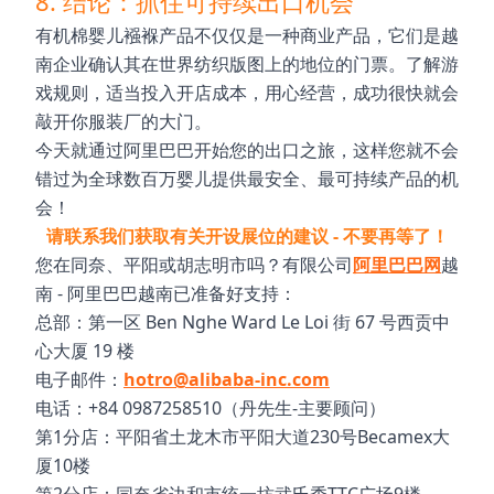
8. 结论：抓住可持续出口机会
有机棉婴儿襁褓产品不仅仅是一种商业产品，它们是越
南企业确认其在世界纺织版图上的地位的门票。了解游
戏规则，适当投入开店成本，用心经营，成功很快就会
敲开你服装厂的大门。
今天就通过阿里巴巴开始您的出口之旅，这样您就不会
错过为全球数百万婴儿提供最安全、最可持续产品的机
会！
请联系我们获取有关开设展位的建议 - 不要再等了！
您在同奈、平阳或胡志明市吗？有限公司
阿里巴巴网
越
南 - 阿里巴巴越南已准备好支持：
总部：第一区 Ben Nghe Ward Le Loi 街 67 号西贡中
心大厦 19 楼
电子邮件：
hotro@alibaba-inc.com
电话：+84 0987258510（丹先生-主要顾问）
第1分店：平阳省土龙木市平阳大道230号Becamex大
厦10楼
第2分店：同奈省边和市统一坊武氏秀TTC广场9楼