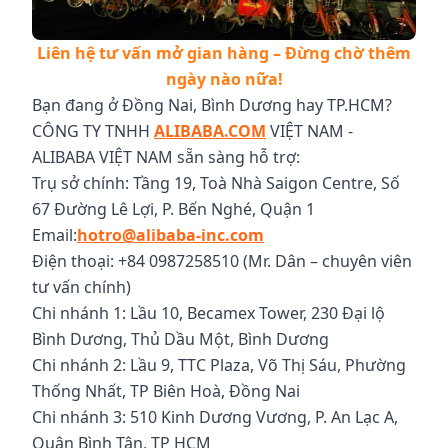
Liên hệ tư vấn mở gian hàng – Đừng chờ thêm
ngày nào nữa!
Bạn đang ở Đồng Nai, Bình Dương hay TP.HCM?
CÔNG TY TNHH
ALIBABA.COM
VIỆT NAM -
ALIBABA VIỆT NAM sẵn sàng hỗ trợ:
Trụ sở chính: Tầng 19, Toà Nhà Saigon Centre, Số
67 Đường Lê Lợi, P. Bến Nghé, Quận 1
Email:
hotro@alibaba-inc.com
Điện thoại: +84 0987258510 (Mr. Dân – chuyên viên
tư vấn chính)
Chi nhánh 1: Lầu 10, Becamex Tower, 230 Đại lộ
Bình Dương, Thủ Dầu Một, Bình Dương
Chi nhánh 2: Lầu 9, TTC Plaza, Võ Thị Sáu, Phường
Thống Nhất, TP Biên Hoà, Đồng Nai
Chi nhánh 3: 510 Kinh Dương Vương, P. An Lạc A,
Quận Bình Tân, TP HCM