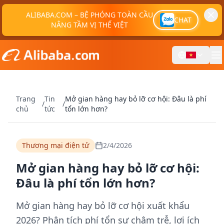
ALIBABA.COM – BỆ PHÓNG TOÀN CẦU
CHAT
NÂNG TẦM VỊ THẾ VIỆT
Trang
Tin
Mở gian hàng hay bỏ lỡ cơ hội: Đâu là phí
/
/
chủ
tức
tổn lớn hơn?
Thương mại điện tử
2/4/2026
Mở gian hàng hay bỏ lỡ cơ hội:
Đâu là phí tổn lớn hơn?
Mở gian hàng hay bỏ lỡ cơ hội xuất khẩu
2026? Phân tích phí tổn sự chậm trễ, lợi ích