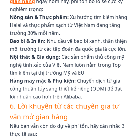
gian hàng
ngay hôm nay, phí tổn bỏ lỡ sẽ cực kỳ
nghiêm trọng:
Nông sản & Thực phẩm:
Xu hướng tìm kiếm hàng
Halal và thực phẩm sạch từ Việt Nam đang tăng
trưởng 30% mỗi năm.
Bao bì & In ấn:
Nhu cầu về bao bì xanh, thân thiện
môi trường từ các tập đoàn đa quốc gia là cực lớn.
Nội thất & Gia dụng:
Các sản phẩm thủ công mỹ
nghệ tinh xảo của Việt Nam luôn nằm trong Top
tìm kiếm tại thị trường Mỹ và EU.
Hàng may mặc & Phụ kiện:
Chuyển dịch từ gia
công thuần túy sang thiết kế riêng (ODM) để đạt
lợi nhuận cao hơn trên Alibaba.
6. Lời khuyên từ các chuyên gia tư
vấn mở gian hàng
Nếu bạn vẫn còn do dự về phí tổn, hãy cân nhắc 3
thực tế sau: