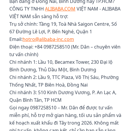
Bạn đang ở Đồng Nai, Bình Dương hay TP.HCM?
CÔNG TY TNHH
ALIBABA.COM
VIỆT NAM - ALIBABA
VIỆT NAM sẵn sàng hỗ trợ:
Trụ sở chính: Tầng 19, Toà Nhà Saigon Centre, Số
67 Đường Lê Lợi, P. Bến Nghé, Quận 1
Email:
hotro@alibaba-inc.com
Điện thoại: +84 0987258510 (Mr. Dân – chuyên viên
tư vấn chính)
Chi nhánh 1: Lầu 10, Becamex Tower, 230 Đại lộ
Bình Dương, Thủ Dầu Một, Bình Dương
Chi nhánh 2: Lầu 9, TTC Plaza, Võ Thị Sáu, Phường
Thống Nhất, TP Biên Hoà, Đồng Nai
Chi nhánh 3: 510 Kinh Dương Vương, P. An Lạc A,
Quận Bình Tân, TP HCM
Gọi ngay 0987258510 – Mr. Dân để được tư vấn
miễn phí, hỗ trợ mở gian hàng, tối ưu sản phẩm và
kế hoạch xuất khẩu đi Tây trong 2026. Không mất
phí tư vấn, không cam kết, chỉ cần bạn sẵn sàng